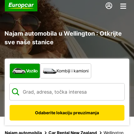
Najam automobila u Wellington : Otkrijte
sve naše stanice
Koja vrsta vozila?
Vozilo
Kombiji i kamioni
Odaberite lokaciju preuzimanja
Najam automobila
Car Rental New Zealand
Wellington