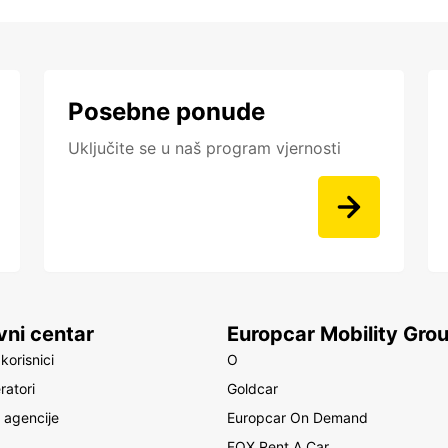
Posebne ponude
Uključite se u naš program vjernosti
vni centar
Europcar Mobility Gro
korisnici
O
ratori
Goldcar
 agencije
Europcar On Demand
FOX Rent A Car