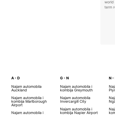
world 
term r
A - D
G - N
N -
Najam automobila
Najam automobila i
Naj
Auckland
kombija Greymouth
Ply
Najam automobila i
Najam automobila
Naj
kombija Marlborough
Invercargill City
Ngā
Airport
Najam automobila i
Naj
Najam automobila i
kombija Napier Airport
kom