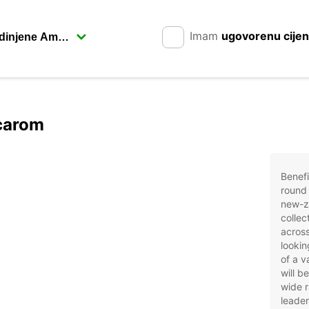
Imam
ugovorenu cije
pcarom
Benefi
round 
new-z
collec
acros
lookin
of a v
will b
wide r
leader