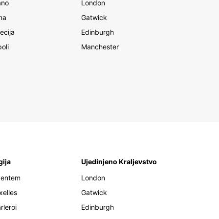
ano
London
ma
Gatwick
ecija
Edinburgh
oli
Manchester
gija
Ujedinjeno Kraljevstvo
ventem
London
xelles
Gatwick
rleroi
Edinburgh