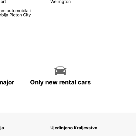
port
Wellington
am automobila i
bija Picton City
major
Only new rental cars
ija
Ujedinjeno Kraljevstvo