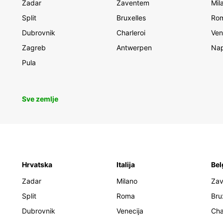
Zadar
Zaventem
Mil
Split
Bruxelles
Ro
Dubrovnik
Charleroi
Ven
Zagreb
Antwerpen
Nap
Pula
Sve zemlje
Hrvatska
Italija
Bel
Zadar
Milano
Za
Split
Roma
Bru
Dubrovnik
Venecija
Cha