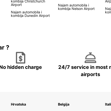
kombija Christchurch
Air
Airport
Najam automobila i
kombija Nelson Airport
Naj
Najam automobila i
kom
kombija Dunedin Airport
ar ?
No hidden charge
24/7 service in most 
airports
Hrvatska
Belgija
Ital