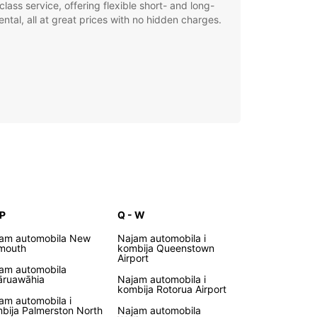
class service, offering flexible short- and long-
ental, all at great prices with no hidden charges.
 P
Q - W
am automobila New
Najam automobila i
mouth
kombija Queenstown
Airport
am automobila
ruawāhia
Najam automobila i
kombija Rotorua Airport
am automobila i
bija Palmerston North
Najam automobila