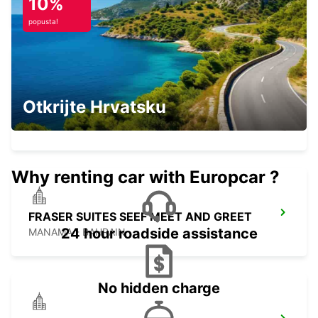
10%
MANAMA - BAHRAIN
popusta!
RAMEE GRAND HOTEL SPA MEET AND
Otkrijte Hrvatsku
GREET
MANAMA - BAHRAIN
Why renting car with Europcar ?
FRASER SUITES SEEF MEET AND GREET
24 hour roadside assistance
MANAMA - BAHRAIN
No hidden charge