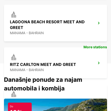
LAGOONA BEACH RESORT MEET AND
GREET
MANAMA - BAHRAIN
More stations
RITZ CARLTON MEET AND GREET
MANAMA - BAHRAIN
Današnje ponude za najam
automobila i kombija
ROYAL SARAH RESORT MEET AND
GREET
Do