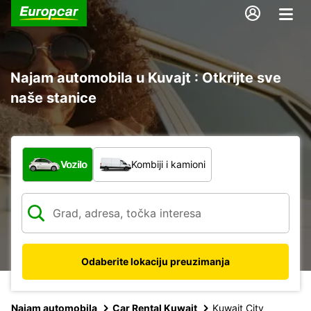
Najam automobila u Kuvajt : Otkrijte sve
naše stanice
Koja vrsta vozila?
Vozilo
Kombiji i kamioni
Odaberite lokaciju preuzimanja
Najam automobila
Car Rental Kuwait
Kuwait City