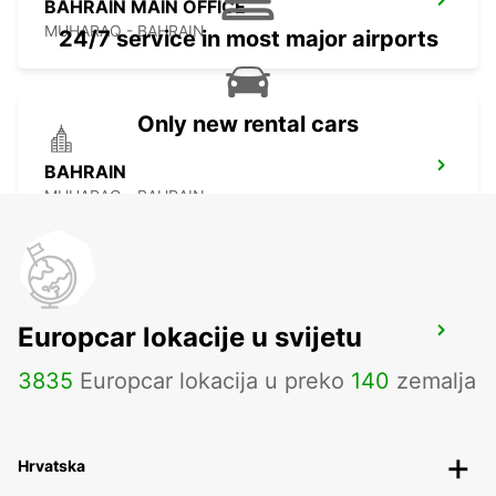
BAHRAIN MAIN OFFICE
MUHARAQ - BAHRAIN
24/7 service in most major airports
Only new rental cars
BAHRAIN
MUHARAQ - BAHRAIN
Europcar lokacije u svijetu
LE MERIDIEN MEET AND GREET
MANAMA - BAHRAIN
3835
Europcar lokacija u preko
140
zemalja
Hrvatska