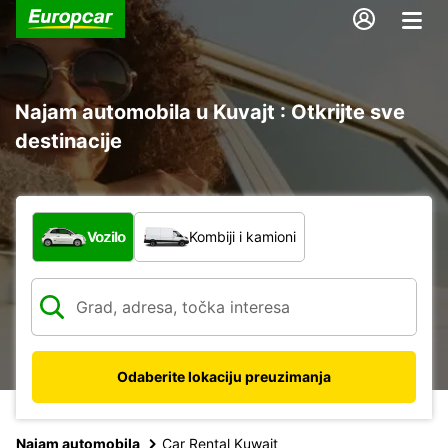
Najam automobila u Kuvajt : Otkrijte sve
destinacije
Koja vrsta vozila?
Vozilo
Kombiji i kamioni
Odaberite lokaciju preuzimanja
Najam automobila
Car Rental Kuwait