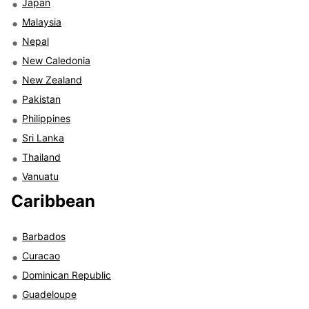
Japan
Malaysia
Nepal
New Caledonia
New Zealand
Pakistan
Philippines
Sri Lanka
Thailand
Vanuatu
Caribbean
Barbados
Curacao
Dominican Republic
Guadeloupe