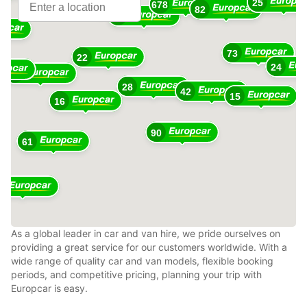
25
678
10
82
360
73
22
24
48
28
42
15
16
90
61
1
As a global leader in car and van hire, we pride ourselves on
providing a great service for our customers worldwide. With a
wide range of quality car and van models, flexible booking
periods, and competitive pricing, planning your trip with
Europcar is easy.