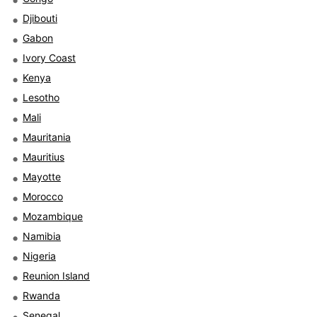
Djibouti
Gabon
Ivory Coast
Kenya
Lesotho
Mali
Mauritania
Mauritius
Mayotte
Morocco
Mozambique
Namibia
Nigeria
Reunion Island
Rwanda
Senegal