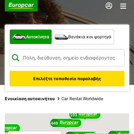
Τι τύπος οχήματος;
Αυτοκίνητα
Βανάκια και φορτηγά
Επιλέξτε τοποθεσία παραλαβής
17
Ενοικίαση αυτοκινήτου
Car Rental Worldwide
16
193
449