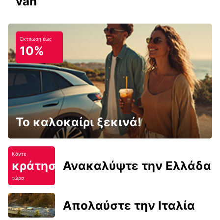
van
Έκτπωση έως
10%
Το καλοκαίρι ξεκινά!
Κάντε
κράτηση
Ανακαλύψτε την Ελλάδα
τώρα
Απολαύστε την Ιταλία