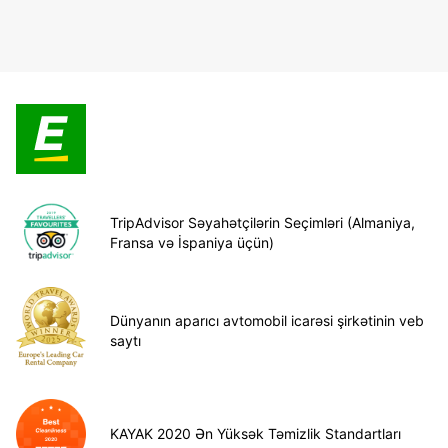
TripAdvisor Səyahətçilərin Seçimləri (Almaniya,
Fransa və İspaniya üçün)
Dünyanın aparıcı avtomobil icarəsi şirkətinin veb
saytı
KAYAK 2020 Ən Yüksək Təmizlik Standartları