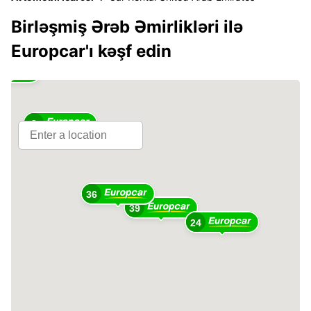
Birləşmiş Ərəb Əmirlikləri ilə
Europcar'ı kəşf edin
2
36
39
24