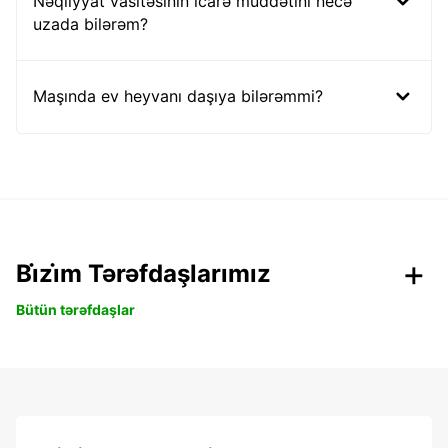
Nəqliyyat vasitəsinin icarə müddətini necə
uzada bilərəm?
Maşında ev heyvanı daşıya bilərəmmi?
Bi̇zi̇m Tərəfdaşlarımız
Bütün tərəfdaşlar