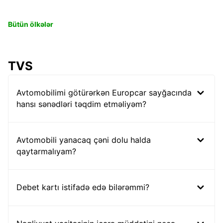
Bütün ölkələr
TVS
Avtomobilimi götürərkən Europcar sayğacında
hansı sənədləri təqdim etməliyəm?
Avtomobili yanacaq çəni dolu halda
qaytarmalıyam?
Debet kartı istifadə edə bilərəmmi?