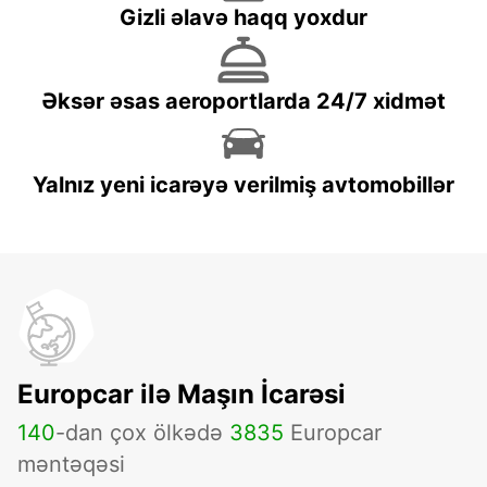
Gizli əlavə haqq yoxdur
Əksər əsas aeroportlarda 24/7 xidmət
Yalnız yeni icarəyə verilmiş avtomobillər
Europcar ilə Maşın İcarəsi
140
-dan çox ölkədə
3835
Europcar
məntəqəsi