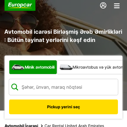
Avtomobil icarəsi Birləşmiş Ərəb Əmirlikləri
: Bütün təyinat yerlərini kəşf edin
Hansı növ nəqliyyat vasitəsi?
Minik avtomobili
Mikroavtobus və yük avtomobi
Pickup yerini seç
Avtomobil İcarəsi
Car Rental United Arab Emirates