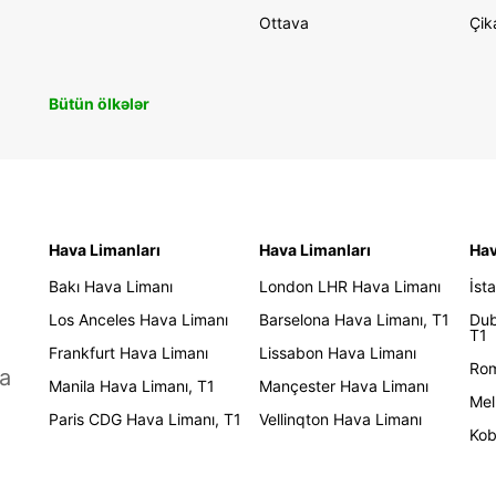
Ottava
Çik
Bütün ölkələr
Hava Limanları
Hava Limanları
Hav
Bakı Hava Limanı
London LHR Hava Limanı
İst
Los Anceles Hava Limanı
Barselona Hava Limanı, T1
Dub
T1
Frankfurt Hava Limanı
Lissabon Hava Limanı
Rom
a
Manila Hava Limanı, T1
Mançester Hava Limanı
Mel
Paris CDG Hava Limanı, T1
Vellinqton Hava Limanı
Kob