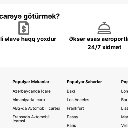
 icarəyə götürmək?
li əlavə haqq yoxdur
Əksər əsas aeroportl
24/7 xidmət
Populyar Məkanlar
Populyar Şəhərlər
Pop
Azərbaycanda İcarə
Bakı
Lo
Almaniyada İcarə
Los Anceles
Bar
ABŞ-da Avtomobil İcarəsi
Frankfurt
Lis
Fransada Avtomobil
Pasay
Man
İcarəsi
Paris
Vel