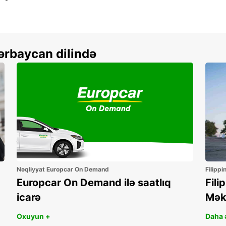
ərbaycan dilində
Nəqliyyat Europcar On Demand
Filippi
Europcar On Demand ilə saatlıq
Fili
icarə
Mək
Oxuyun +
Daha ə