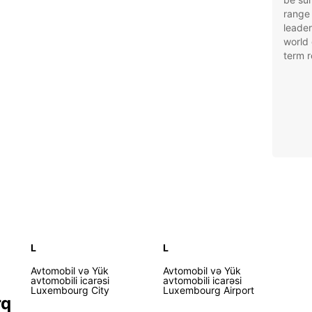
range 
leader
world 
term r
L
L
Avtomobil və Yük
Avtomobil və Yük
avtomobili icarəsi
avtomobili icarəsi
Luxembourg City
Luxembourg Airport
rq