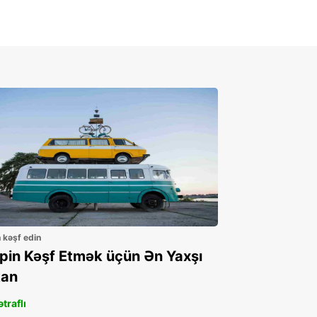
n kəşf edin
ppin Kəşf Etmək üçün Ən Yaxşı
an
traflı