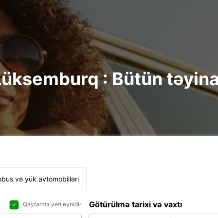
Lüksemburq : Bütün təyinat
bus və yük avtomobilləri
Götürülmə tarixi və vaxtı
Qaytarma yeri eynidir