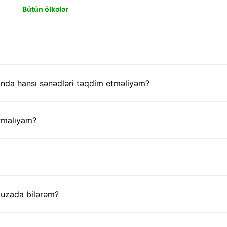
Bütün ölkələr
nda hansı sənədləri təqdim etməliyəm?
rmalıyam?
ə uzada bilərəm?