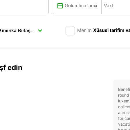
Mənim
Xüsusi tarifim v
şf edin
Benefi
round 
luxem
collec
across
for ca
vacati
be sur