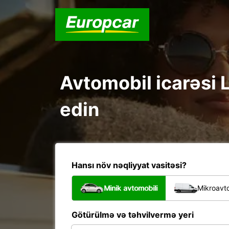
Avtomobil icarəsi 
edin
Hansı növ nəqliyyat vasitəsi?
Minik avtomobili
Mikroavto
Götürülmə və təhvilvermə yeri