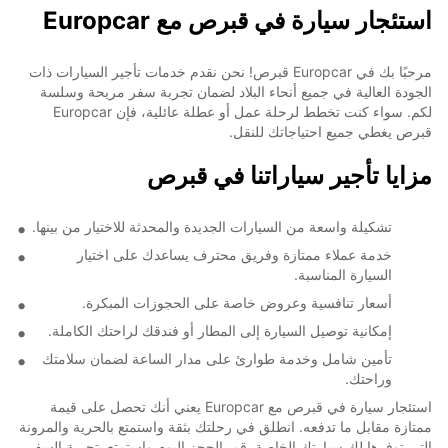
استئجار سيارة في قبرص مع Europcar
مرحبًا بك في Europcar قبرص! نحن نقدم خدمات تأجير السيارات ذات
الجودة العالية في جميع أنحاء البلاد لضمان تجربة سفر مريحة وسلسة
لكم. سواء كنت تخطط لرحلة عمل أو عطلة عائلية، فإن Europcar
قبرص يغطي جميع احتياجاتك للنقل.
مزايا تأجير سياراتنا في قبرص
تشكيلة واسعة من السيارات الجديدة والمحدثة للاختيار من بينها.
خدمة عملاء ممتازة وفريق محترف يساعدك على اختيار
السيارة المناسبة.
أسعار تنافسية وعروض خاصة على الحجوزات المبكرة.
إمكانية توصيل السيارة إلى المطار أو فندقك لراحتك الكاملة.
تأمين شامل وخدمة طوارئ على مدار الساعة لضمان سلامتك
وراحتك.
استئجار سيارة في قبرص مع Europcar يعني أنك تحصل على قيمة
ممتازة مقابل ما تدفعه. انطلق في رحلتك بثقة واستمتع بالحرية والمرونة
التي توفرها لك سيارتك الخاصة. قم بالحجز اليوم واستمتع بتجربة السفر