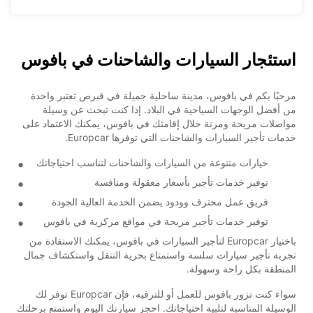
استئجار السيارات والشاحنات في بافوس
مرحبًا بكم في بافوس، مدينة ساحلية جميلة في قبرص تعتبر واحدة
من أفضل الوجهات السياحية في البلاد. إذا كنت تبحث عن وسيلة
مواصلات مريحة ومرنة خلال إقامتك في بافوس، يمكنك الاعتماد على
خدمات تأجير السيارات والشاحنات التي توفرها Europcar.
خيارات متنوعة من السيارات والشاحنات لتناسب احتياجاتك
توفير خدمات تأجير بأسعار معقولة ومنافسة
فريق عمل محترف وودود يضمن الخدمة العالية الجودة
توفير خدمات تأجير مريحة في مواقع مركزية في بافوس
باختيار Europcar لتأجير السيارات في بافوس، يمكنك الاستفادة من
تجربة تأجير سيارات سلسة واستمتاع بحرية التنقل واستكشاف جمال
المنطقة بكل راحة وسهولة.
سواء كنت تزور بافوس للعمل أو للترفيه، فإن Europcar توفر لك
الوسيلة المناسبة لتلبية احتياجاتك. احجز سيارتك اليوم واستمتع برحلتك