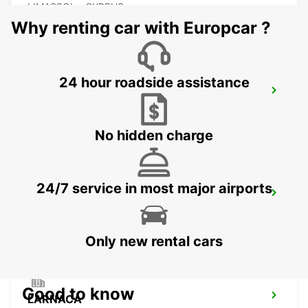
LIMASSOL - CYPRUS
Why renting car with Europcar ?
24 hour roadside assistance
LIMASSOL BELMAR
LIMASSOL - CYPRUS
No hidden charge
24/7 service in most major airports
NICOSIA
NICOSIA - CYPRUS
Only new rental cars
Good to know
LARNACA