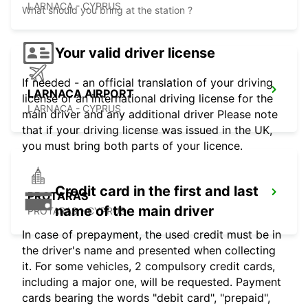
LARNACA - CYPRUS
What should you bring at the station ?
Your valid driver license
If needed - an official translation of your driving
LARNACA AIRPORT
license or an international driving license for the
LARNACA - CYPRUS
main driver and any additional driver Please note
that if your driving license was issued in the UK,
you must bring both parts of your licence.
Credit card in the first and last
PROTARAS
name of the main driver
PROTARAS - CYPRUS
In case of prepayment, the used credit must be in
the driver's name and presented when collecting
it. For some vehicles, 2 compulsory credit cards,
including a major one, will be requested. Payment
cards bearing the words "debit card", "prepaid",