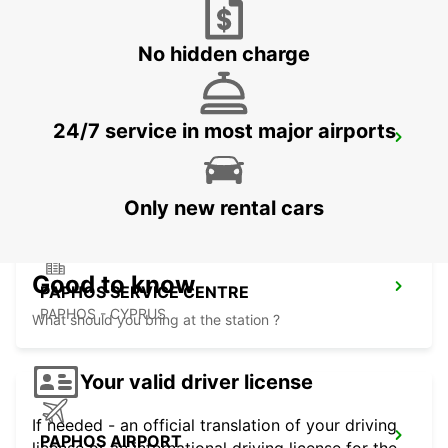
PROTARAS - CYPRUS
No hidden charge
24/7 service in most major airports
AYIA NAPA
AYIA NAPA - CYPRUS
Only new rental cars
Good to know
PAPHOS SERVICE CENTRE
PAPHOS - CYPRUS
What should you bring at the station ?
Your valid driver license
If needed - an official translation of your driving
PAPHOS AIRPORT