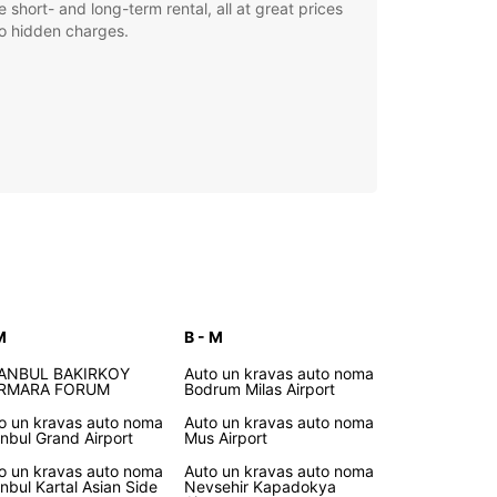
le short- and long-term rental, all at great prices
o hidden charges.
M
B - M
TANBUL BAKIRKOY
Auto un kravas auto noma
RMARA FORUM
Bodrum Milas Airport
o un kravas auto noma
Auto un kravas auto noma
anbul Grand Airport
Mus Airport
o un kravas auto noma
Auto un kravas auto noma
anbul Kartal Asian Side
Nevsehir Kapadokya