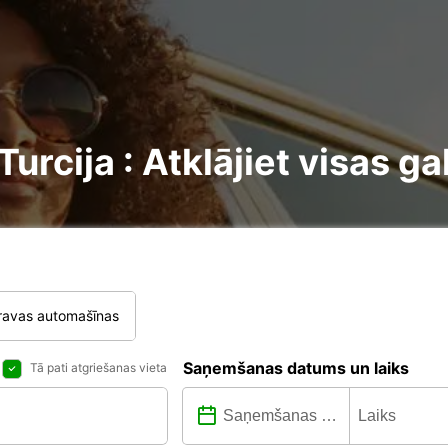
rcija : Atklājiet visas g
ravas automašīnas
Saņemšanas datums un laiks
Tā pati atgriešanas vieta