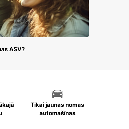
enas ASV?
ākajā
Tikai jaunas nomas
u
automašīnas