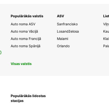
Populārākās valstis
ASV
Lie
Auto noma ASV
Sanfrancisko
Viļ
Auto noma Vācijā
Losandželosa
Ka
Auto noma Francijā
Maiami
Kla
Auto noma Spānijā
Orlando
Pal
0
Visas valstis
Populārākās lidostas
stacijas