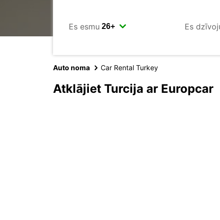
Es esmu
Es dzīvoj
Auto noma
Car Rental Turkey
Atklājiet Turcija ar Europcar