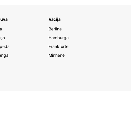
tuva
Vācija
ņa
Berlīne
uņa
Hamburga
ipēda
Frankfurte
anga
Minhene