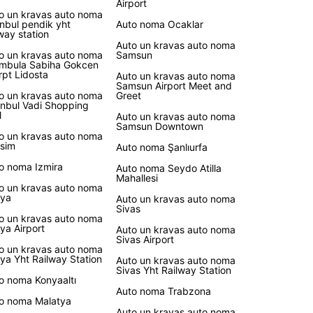
Airport
o un kravas auto noma
anbul pendik yht
Auto noma Ocaklar
lway station
Auto un kravas auto noma
o un kravas auto noma
Samsun
mbula Sabiha Gokcen
rpt Lidosta
Auto un kravas auto noma
Samsun Airport Meet and
o un kravas auto noma
Greet
anbul Vadi Shopping
l
Auto un kravas auto noma
Samsun Downtown
o un kravas auto noma
sim
Auto noma Şanlıurfa
o noma Izmira
Auto noma Seydo Atilla
Mahallesi
o un kravas auto noma
ya
Auto un kravas auto noma
Sivas
o un kravas auto noma
ya Airport
Auto un kravas auto noma
Sivas Airport
o un kravas auto noma
ya Yht Railway Station
Auto un kravas auto noma
Sivas Yht Railway Station
o noma Konyaaltı
Auto noma Trabzona
o noma Malatya
Auto un kravas auto noma