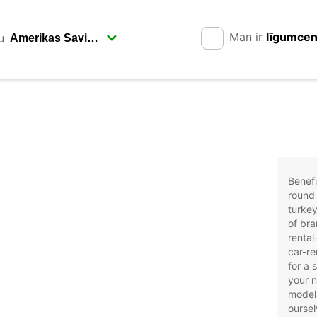
Man ir
līgumce
u
Benefi
round 
turkey
of bra
rental
car-re
for a 
your 
models
oursel