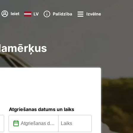
Ieiet
LV
Palīdzība
Izvēlne
alamērķus
Atgriešanas datums un laiks