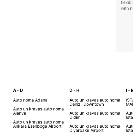
flexib
with n
A - D
D - H
I - 
Auto noma Adana
Auto un kravas auto noma
IS
Denizli Downtown
MA
Auto un kravas auto noma
Alanya
Auto un kravas auto noma
Aut
Didim
Ist
Auto un kravas auto noma
Ankara Esenboga Airport
Auto un kravas auto noma
Aut
Diyarbakir Airport
Ist