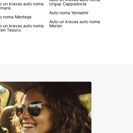
o un kravas auto noma
Urgup Cappadocia
maris
Auto noma Yenisehir
o noma Menteşe
Auto un kravas auto noma
o un kravas auto noma
Mersin
sin Tasucu