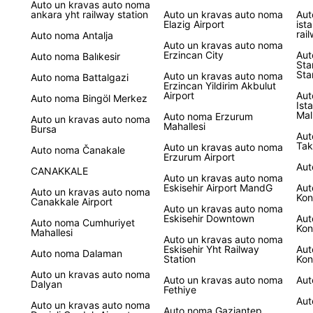
Auto un kravas auto noma
ankara yht railway station
Auto un kravas auto noma
Aut
Elazig Airport
ist
rai
Auto noma Antalja
Auto un kravas auto noma
Erzincan City
Aut
Auto noma Balıkesir
Sta
Sta
Auto un kravas auto noma
Auto noma Battalgazi
Erzincan Yildirim Akbulut
Airport
Aut
Auto noma Bingöl Merkez
Ist
Mal
Auto noma Erzurum
Auto un kravas auto noma
Mahallesi
Bursa
Aut
Tak
Auto un kravas auto noma
Auto noma Čanakale
Erzurum Airport
Aut
CANAKKALE
Auto un kravas auto noma
Eskisehir Airport MandG
Aut
Auto un kravas auto noma
Kon
Canakkale Airport
Auto un kravas auto noma
Eskisehir Downtown
Aut
Auto noma Cumhuriyet
Kon
Mahallesi
Auto un kravas auto noma
Eskisehir Yht Railway
Aut
Auto noma Dalaman
Station
Kon
Auto un kravas auto noma
Auto un kravas auto noma
Aut
Dalyan
Fethiye
Aut
Auto un kravas auto noma
Auto noma Gaziantep