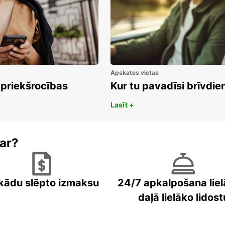
Apskates vietas
 priekšrocības
Kur tu pavadīsi brīvdi
Lasīt +
ar?
kādu slēpto izmaksu
24/7 apkalpošana liel
daļā lielāko lidost