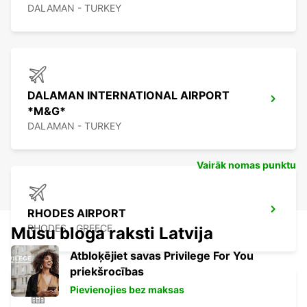
DALAMAN - TURKEY
DALAMAN INTERNATIONAL AIRPORT
*M&G*
DALAMAN - TURKEY
Vairāk nomas punktu
RHODES AIRPORT
RHODES - GREECE
Mūsu bloga raksti Latvija
Atbloķējiet savas Privilege For You
priekšrocības
Pievienojies bez maksas