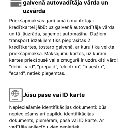
galvenā autovadītāja vārda un
uzvārda
Priekšapmaksas gadījumā izmantotajai
kredītkartei jābūt uz galvenā autovadītāja vārda
un tā jāuzrāda, saņemot automašīnu. Dažiem
transportlīdzekļiem tiks pieprasītas 2
kredītkartes, tostarp galvenā, ar kuru tika veikta
priekšapmaksa. Maksājumu kartes, uz kurām
kartes priekšpusē vai aizmugurē ir uzdrukāti vārdi
"debit card", "prepaid", "electron", "maestro",
"ecard", netiek pieņemtas.
Jūsu pase vai ID karte
Nepieciešamie identifikācijas dokumenti: būs
nepieciešams arī papildu identifikācijas
dokuments, piemēram, pase vai ID karte. Ar
vadītāja apliecību vien nepietiek.