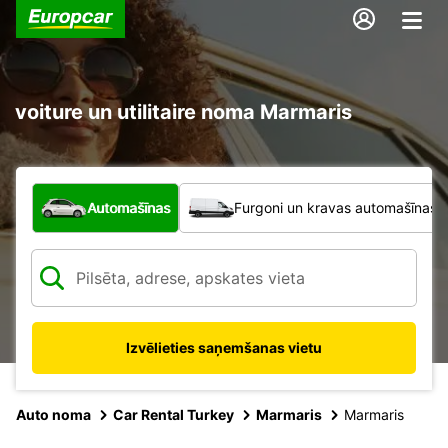
voiture un utilitaire noma Marmaris
Kāda veida transportlīdzeklis?
Automašīnas
Furgoni un kravas automašīnas
Izvēlieties saņemšanas vietu
Auto noma
Car Rental Turkey
Marmaris
Marmaris