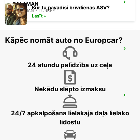
DALAMAN
Kur tu pavadīsi brīvdienas ASV?
DALAMAN - TURKEY
Lasīt +
Kāpēc nomāt auto no Europcar?
BODRUM MILAS AIRPORT
MUGLA - TURKEY
24 stundu palīdzība uz ceļa
Nekādu slēpto izmaksu
FETHIYE
FETHIYE - TURKEY
24/7 apkalpošana lielākajā daļā lielāko
lidostu