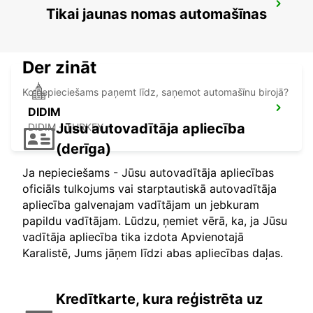
KOS AIRPORT
Tikai jaunas nomas automašīnas
KO DODEKANISA - GREECE
Der zināt
Ko nepieciešams paņemt līdz, saņemot automašīnu birojā?
DIDIM
Jūsu autovadītāja apliecība
DIDIM - TURKEY
(derīga)
Ja nepieciešams - Jūsu autovadītāja apliecības
oficiāls tulkojums vai starptautiskā autovadītāja
apliecība galvenajam vadītājam un jebkuram
papildu vadītājam. Lūdzu, ņemiet vērā, ka, ja Jūsu
vadītāja apliecība tika izdota Apvienotajā
Karalistē, Jums jāņem līdzi abas apliecības daļas.
Kredītkarte, kura reģistrēta uz