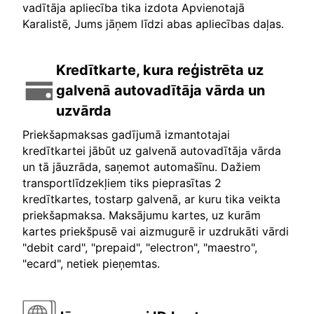
vadītāja apliecība tika izdota Apvienotajā
Karalistē, Jums jāņem līdzi abas apliecības daļas.
Kredītkarte, kura reģistrēta uz
galvenā autovadītāja vārda un
uzvārda
Priekšapmaksas gadījumā izmantotajai
kredītkartei jābūt uz galvenā autovadītāja vārda
un tā jāuzrāda, saņemot automašīnu. Dažiem
transportlīdzekļiem tiks pieprasītas 2
kredītkartes, tostarp galvenā, ar kuru tika veikta
priekšapmaksa. Maksājumu kartes, uz kurām
kartes priekšpusē vai aizmugurē ir uzdrukāti vārdi
"debit card", "prepaid", "electron", "maestro",
"ecard", netiek pieņemtas.