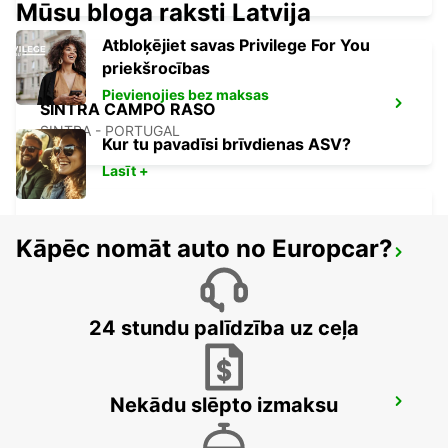
Mūsu bloga raksti Latvija
Atbloķējiet savas Privilege For You
priekšrocības
Pievienojies bez maksas
SINTRA CAMPO RASO
SINTRA - PORTUGAL
Kur tu pavadīsi brīvdienas ASV?
Lasīt +
Kāpēc nomāt auto no Europcar?
LISBON PRIOR VELHO SUPERSITE
PRIOR VELHO - PORTUGAL
24 stundu palīdzība uz ceļa
Nekādu slēpto izmaksu
LISABONA LIDOSTA
LISBOA - PORTUGAL