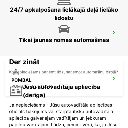
24/7 apkalpošana lielākajā daļā lielāko
lidostu
LISBON GARE DO ORIENTE MAIN
STATION
Tikai jaunas nomas automašīnas
LISBOA - PORTUGAL
Der zināt
Ko nepieciešams paņemt līdz, saņemot automašīnu birojā?
POMBAL
Jūsu autovadītāja apliecība
POMBAL - PORTUGAL
(derīga)
Ja nepieciešams - Jūsu autovadītāja apliecības
oficiāls tulkojums vai starptautiskā autovadītāja
apliecība galvenajam vadītājam un jebkuram
papildu vadītājam. Lūdzu, ņemiet vērā, ka, ja Jūsu