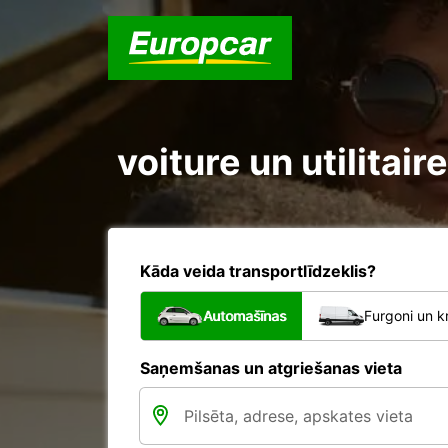
voiture un utilitai
Kāda veida transportlīdzeklis?
Automašīnas
Furgoni un k
Saņemšanas un atgriešanas vieta