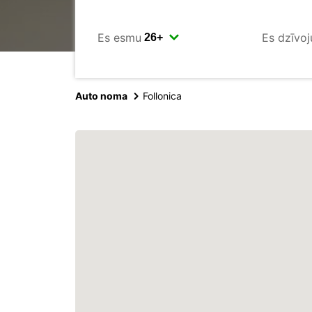
Es esmu
Es dzīvoj
Auto noma
Follonica