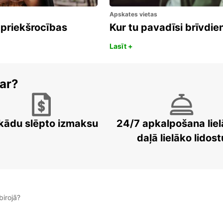
Apskates vietas
 priekšrocības
Kur tu pavadīsi brīvdi
Lasīt +
ar?
kādu slēpto izmaksu
24/7 apkalpošana liel
daļā lielāko lidost
irojā?