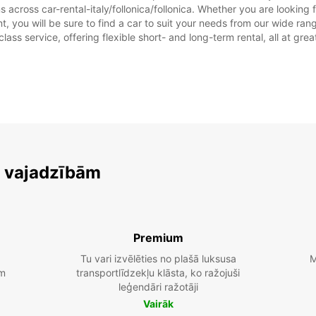
across car-rental-italy/follonica/follonica. Whether you are looking for
ent, you will be sure to find a car to suit your needs from our wide 
class service, offering flexible short- and long-term rental, all at gre
m vajadzībām
Premium
Tu vari izvēlēties no plašā luksusa
M
am
transportlīdzekļu klāsta, ko ražojuši
leģendāri ražotāji
Vairāk