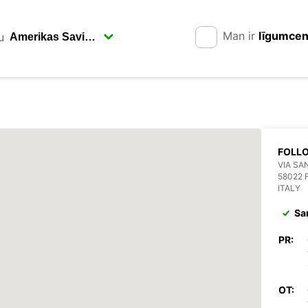
Man ir
līgumce
u
FOLL
VIA SAN
58022 
ITALY
Sa
PR:
OT: