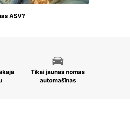
enas ASV?
ākajā
Tikai jaunas nomas
u
automašīnas