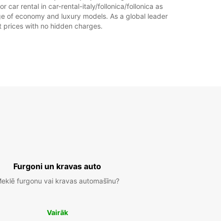
 car rental in car-rental-italy/follonica/follonica as
Maršruts
range of economy and luxury models. As a global leader
at prices with no hidden charges.
Furgoni un kravas auto
eklē furgonu vai kravas automašīnu?
Vairāk