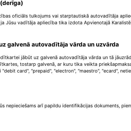
 (derīga)
cības oficiāls tulkojums vai starptautiskā autovadītāja apl
ja Jūsu vadītāja apliecība tika izdota Apvienotajā Karalistē
a uz galvenā autovadītāja vārda un uzvārda
dītkartei jābūt uz galvenā autovadītāja vārda un tā jāuzr
dītkartes, tostarp galvenā, ar kuru tika veikta priekšapma
"debit card", "prepaid", "electron", "maestro", "ecard", net
ūs nepieciešams arī papildu identifikācijas dokuments, piem