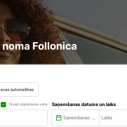
re noma Follonica
ravas automašīnas
Saņemšanas datums un laiks
Tā pati atgriešanas vieta