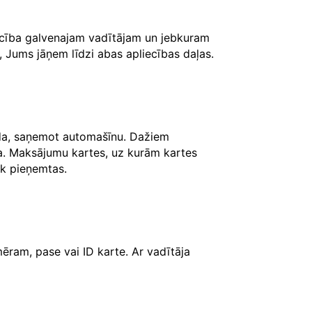
iecība galvenajam vadītājam un jebkuram
, Jums jāņem līdzi abas apliecības daļas.
āda, saņemot automašīnu. Dažiem
ksa. Maksājumu kartes, uz kurām kartes
iek pieņemtas.
ēram, pase vai ID karte. Ar vadītāja