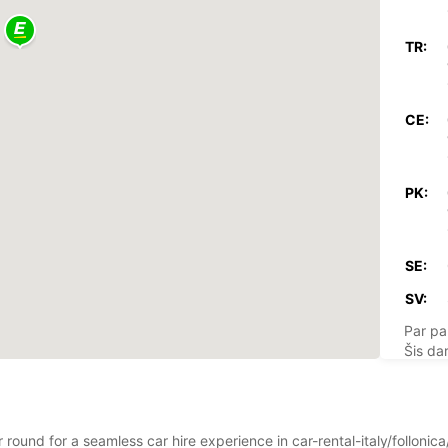
TR:
CE:
PK:
SE:
SV:
Par pa
Šis dar
r round for a seamless car hire experience in car-rental-italy/folloni