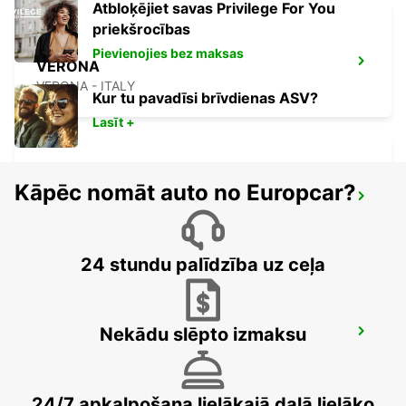
Atbloķējiet savas Privilege For You
priekšrocības
Pievienojies bez maksas
VERONA
VERONA - ITALY
Kur tu pavadīsi brīvdienas ASV?
Lasīt +
Kāpēc nomāt auto no Europcar?
LODI
LODI - ITALY
24 stundu palīdzība uz ceļa
Nekādu slēpto izmaksu
PIACENZA
PIACENZA - ITALY
24/7 apkalpošana lielākajā daļā lielāko