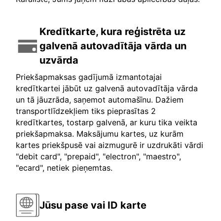
Kredītkarte, kura reģistrēta uz
galvenā autovadītāja vārda un
uzvārda
Priekšapmaksas gadījumā izmantotajai
kredītkartei jābūt uz galvenā autovadītāja vārda
un tā jāuzrāda, saņemot automašīnu. Dažiem
transportlīdzekļiem tiks pieprasītas 2
kredītkartes, tostarp galvenā, ar kuru tika veikta
priekšapmaksa. Maksājumu kartes, uz kurām
kartes priekšpusē vai aizmugurē ir uzdrukāti vārdi
"debit card", "prepaid", "electron", "maestro",
"ecard", netiek pieņemtas.
Jūsu pase vai ID karte