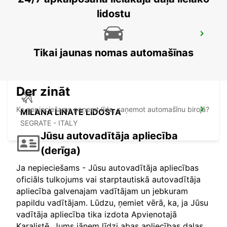
lidostu
MONZA
MONZA - ITALY
Tikai jaunas nomas automašīnas
Der zināt
Ko nepieciešams paņemt līdz, saņemot automašīnu birojā?
MILANA LINATE LIDOSTA
SEGRATE - ITALY
Jūsu autovadītāja apliecība
(derīga)
Ja nepieciešams - Jūsu autovadītāja apliecības
oficiāls tulkojums vai starptautiskā autovadītāja
apliecība galvenajam vadītājam un jebkuram
papildu vadītājam. Lūdzu, ņemiet vērā, ka, ja Jūsu
vadītāja apliecība tika izdota Apvienotajā
Karalistē, Jums jāņem līdzi abas apliecības daļas.