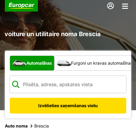
voiture un utilitaire noma Brescia
Kāda veida transportlīdzeklis?
Automašīnas
Furgoni un kravas automašīnas
Izvēlieties saņemšanas vietu
Auto noma
Brescia