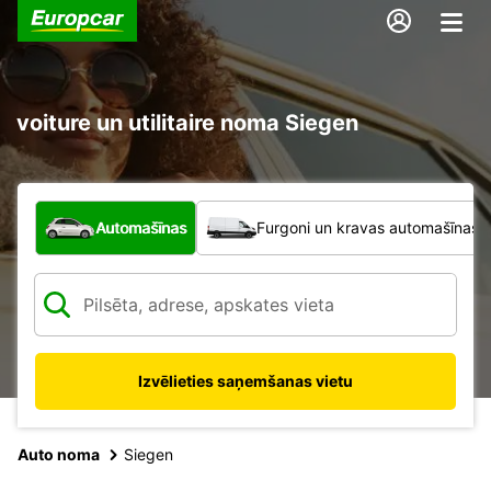
voiture un utilitaire noma Siegen
Kāda veida transportlīdzeklis?
Automašīnas
Furgoni un kravas automašīnas
Izvēlieties saņemšanas vietu
Auto noma
Siegen