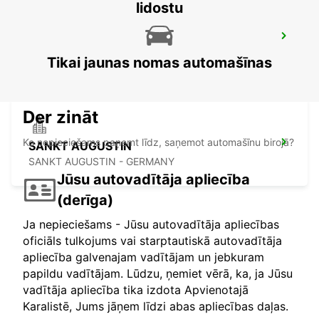
lidostu
GIESSEN
GIESSEN - GERMANY
Tikai jaunas nomas automašīnas
Der zināt
Ko nepieciešams paņemt līdz, saņemot automašīnu birojā?
SANKT AUGUSTIN
SANKT AUGUSTIN - GERMANY
Jūsu autovadītāja apliecība
(derīga)
Ja nepieciešams - Jūsu autovadītāja apliecības
oficiāls tulkojums vai starptautiskā autovadītāja
apliecība galvenajam vadītājam un jebkuram
papildu vadītājam. Lūdzu, ņemiet vērā, ka, ja Jūsu
vadītāja apliecība tika izdota Apvienotajā
Karalistē, Jums jāņem līdzi abas apliecības daļas.