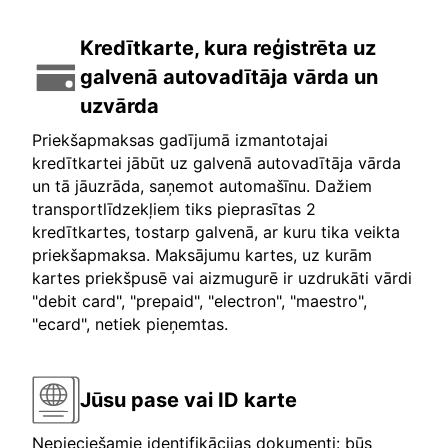
Kredītkarte, kura reģistrēta uz
galvenā autovadītāja vārda un
uzvārda
Priekšapmaksas gadījumā izmantotajai
kredītkartei jābūt uz galvenā autovadītāja vārda
un tā jāuzrāda, saņemot automašīnu. Dažiem
transportlīdzekļiem tiks pieprasītas 2
kredītkartes, tostarp galvenā, ar kuru tika veikta
priekšapmaksa. Maksājumu kartes, uz kurām
kartes priekšpusē vai aizmugurē ir uzdrukāti vārdi
"debit card", "prepaid", "electron", "maestro",
"ecard", netiek pieņemtas.
Jūsu pase vai ID karte
Nepieciešamie identifikācijas dokumenti: būs