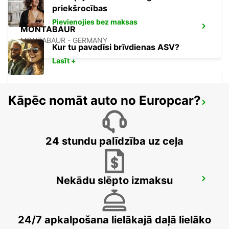
priekšrocības
Pievienojies bez maksas
MONTABAUR
MONTABAUR - GERMANY
Kur tu pavadīsi brīvdienas ASV?
Lasīt +
Kāpēc nomāt auto no Europcar?
MARBURG
MARBURG - GERMANY
24 stundu palīdzība uz ceļa
Nekādu slēpto izmaksu
DIEZ
DIEZ/LAHN - GERMANY
24/7 apkalpošana lielākajā daļā lielāko