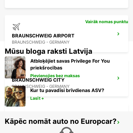
Vairāk nomas punktu
BRAUNSCHWEIG AIRPORT
BRAUNSCHWEIG - GERMANY
Mūsu bloga raksti Latvija
Atbloķējiet savas Privilege For You
priekšrocības
Pievienojies bez maksas
BRAUNSCHWEIG CITY
BRAUNSCHWEIG - GERMANY
Kur tu pavadīsi brīvdienas ASV?
Lasīt +
Kāpēc nomāt auto no Europcar?
BRAUNSCHWEIG MAIN STATION
BRAUNSCHWEIG - GERMANY