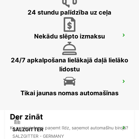
24 stundu palīdzība uz ceļa
Nekādu slēpto izmaksu
BRAUNSCHWEIG NORD VW FS
BRAUNSCHWEIG - GERMANY
24/7 apkalpošana lielākajā daļā lielāko
lidostu
HALLE SAALE
HALLE SAALE - GERMANY
Tikai jaunas nomas automašīnas
Der zināt
Ko nepieciešams paņemt līdz, saņemot automašīnu birojā?
SALZGITTER
SALZGITTER - GERMANY