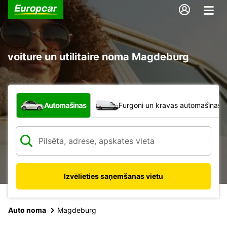
voiture un utilitaire noma Magdeburg
Kāda veida transportlīdzeklis?
Automašīnas
Furgoni un kravas automašīnas
Izvēlieties saņemšanas vietu
Auto noma
Magdeburg