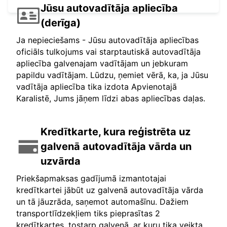
Jūsu autovadītāja apliecība
(derīga)
Ja nepieciešams - Jūsu autovadītāja apliecības
oficiāls tulkojums vai starptautiskā autovadītāja
apliecība galvenajam vadītājam un jebkuram
papildu vadītājam. Lūdzu, ņemiet vērā, ka, ja Jūsu
vadītāja apliecība tika izdota Apvienotajā
Karalistē, Jums jāņem līdzi abas apliecības daļas.
Kredītkarte, kura reģistrēta uz
galvenā autovadītāja vārda un
uzvārda
Priekšapmaksas gadījumā izmantotajai
kredītkartei jābūt uz galvenā autovadītāja vārda
un tā jāuzrāda, saņemot automašīnu. Dažiem
transportlīdzekļiem tiks pieprasītas 2
kredītkartes, tostarp galvenā, ar kuru tika veikta