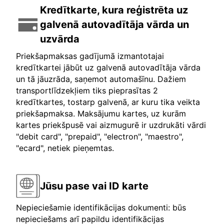
Kredītkarte, kura reģistrēta uz
galvenā autovadītāja vārda un
uzvārda
Priekšapmaksas gadījumā izmantotajai
kredītkartei jābūt uz galvenā autovadītāja vārda
un tā jāuzrāda, saņemot automašīnu. Dažiem
transportlīdzekļiem tiks pieprasītas 2
kredītkartes, tostarp galvenā, ar kuru tika veikta
priekšapmaksa. Maksājumu kartes, uz kurām
kartes priekšpusē vai aizmugurē ir uzdrukāti vārdi
"debit card", "prepaid", "electron", "maestro",
"ecard", netiek pieņemtas.
Jūsu pase vai ID karte
Nepieciešamie identifikācijas dokumenti: būs
nepieciešams arī papildu identifikācijas