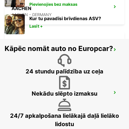
Pievienojies bez maksas
AACHEN
AACHEN - GERMANY
Kur tu pavadīsi brīvdienas ASV?
Lasīt +
Kāpēc nomāt auto no Europcar?
KREFELD
KREFELD - GERMANY
24 stundu palīdzība uz ceļa
Nekādu slēpto izmaksu
DUSSELDORF CITY
DUESSELDORF - GERMANY
24/7 apkalpošana lielākajā daļā lielāko
lidostu