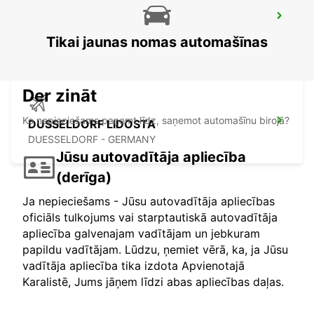
DUSSELDORF MAIN STATION
DUESSELDORF - GERMANY
Tikai jaunas nomas automašīnas
Der zināt
Ko nepieciešams paņemt līdz, saņemot automašīnu birojā?
DUSSELDORF LIDOSTA
DUESSELDORF - GERMANY
Jūsu autovadītāja apliecība
(derīga)
Ja nepieciešams - Jūsu autovadītāja apliecības
oficiāls tulkojums vai starptautiskā autovadītāja
apliecība galvenajam vadītājam un jebkuram
papildu vadītājam. Lūdzu, ņemiet vērā, ka, ja Jūsu
vadītāja apliecība tika izdota Apvienotajā
Karalistē, Jums jāņem līdzi abas apliecības daļas.