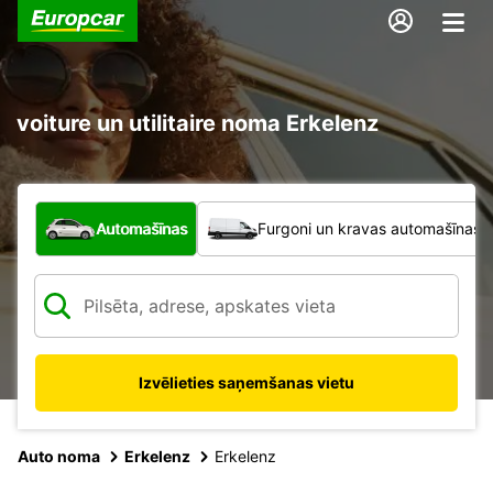
voiture un utilitaire noma Erkelenz
Kāda veida transportlīdzeklis?
Automašīnas
Furgoni un kravas automašīnas
Izvēlieties saņemšanas vietu
Auto noma
Erkelenz
Erkelenz