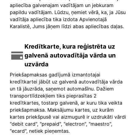
apliecība galvenajam vadītājam un jebkuram
papildu vadītājam. Lūdzu, ņemiet vērā, ka, ja Jūsu
vadītāja apliecība tika izdota Apvienotajā
Karalistē, Jums jāņem līdzi abas apliecības daļas.
Kredītkarte, kura reģistrēta uz
galvenā autovadītāja vārda un
uzvārda
Priekšapmaksas gadījumā izmantotajai
kredītkartei jābūt uz galvenā autovadītāja vārda
un tā jāuzrāda, saņemot automašīnu. Dažiem
transportlīdzekļiem tiks pieprasītas 2
kredītkartes, tostarp galvenā, ar kuru tika veikta
priekšapmaksa. Maksājumu kartes, uz kurām
kartes priekšpusē vai aizmugurē ir uzdrukāti vārdi
"debit card", "prepaid", "electron", "maestro",
"ecard", netiek pieņemtas.