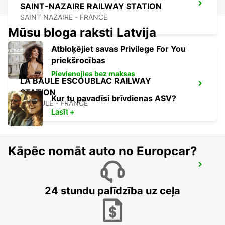
SAINT-NAZAIRE RAILWAY STATION
SAINT NAZAIRE - FRANCE
Mūsu bloga raksti Latvija
Atbloķējiet savas Privilege For You
priekšrocības
Pievienojies bez maksas
LA BAULE ESCOUBLAC RAILWAY
STATION
Kur tu pavadīsi brīvdienas ASV?
LA BAULE - FRANCE
Lasīt +
Kāpēc nomāt auto no Europcar?
VANNES
VANNES - FRANCE
24 stundu palīdzība uz ceļa