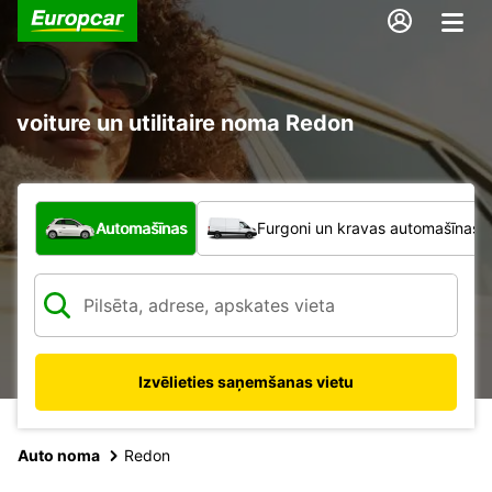
voiture un utilitaire noma Redon
Kāda veida transportlīdzeklis?
Automašīnas
Furgoni un kravas automašīnas
Izvēlieties saņemšanas vietu
Auto noma
Redon