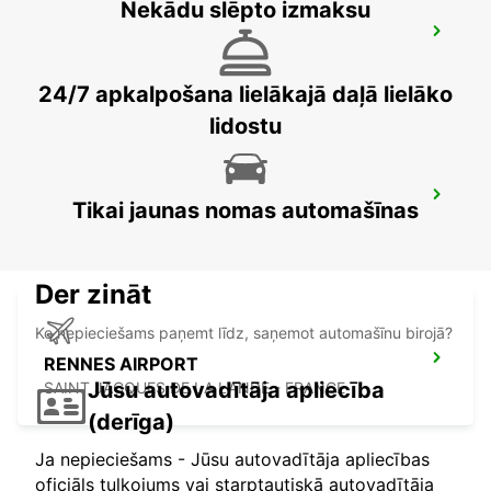
Nekādu slēpto izmaksu
VANNES RAILWAY STATION
VANNES - FRANCE
24/7 apkalpošana lielākajā daļā lielāko
lidostu
CHATEAUBRIANT
Tikai jaunas nomas automašīnas
CHATEAUBRIANT - FRANCE
Der zināt
Ko nepieciešams paņemt līdz, saņemot automašīnu birojā?
RENNES AIRPORT
Jūsu autovadītāja apliecība
SAINT JACQUES DE LA LANDE - FRANCE
(derīga)
Ja nepieciešams - Jūsu autovadītāja apliecības
oficiāls tulkojums vai starptautiskā autovadītāja