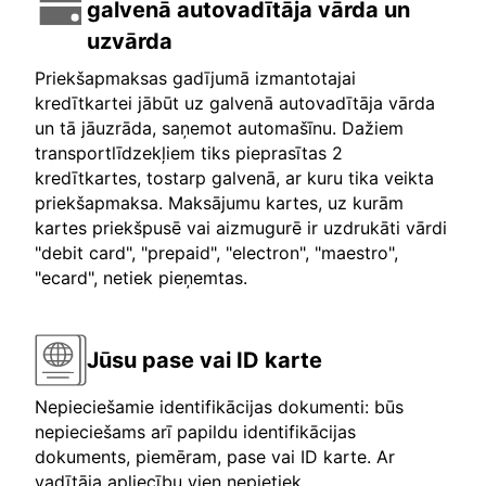
galvenā autovadītāja vārda un
uzvārda
Priekšapmaksas gadījumā izmantotajai
kredītkartei jābūt uz galvenā autovadītāja vārda
un tā jāuzrāda, saņemot automašīnu. Dažiem
transportlīdzekļiem tiks pieprasītas 2
kredītkartes, tostarp galvenā, ar kuru tika veikta
priekšapmaksa. Maksājumu kartes, uz kurām
kartes priekšpusē vai aizmugurē ir uzdrukāti vārdi
"debit card", "prepaid", "electron", "maestro",
"ecard", netiek pieņemtas.
Jūsu pase vai ID karte
Nepieciešamie identifikācijas dokumenti: būs
nepieciešams arī papildu identifikācijas
dokuments, piemēram, pase vai ID karte. Ar
vadītāja apliecību vien nepietiek.