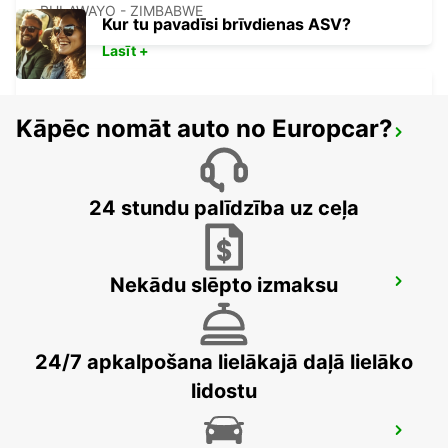
BULAWAYO - ZIMBABWE
Kur tu pavadīsi brīvdienas ASV?
Lasīt +
Kāpēc nomāt auto no Europcar?
GABORONE AIRPORT
GABORONE - BOTSWANA
24 stundu palīdzība uz ceļa
Nekādu slēpto izmaksu
TSUMEB
TSUMEB - NAMIBIA
24/7 apkalpošana lielākajā daļā lielāko
lidostu
WINDHOEK AIRPORT