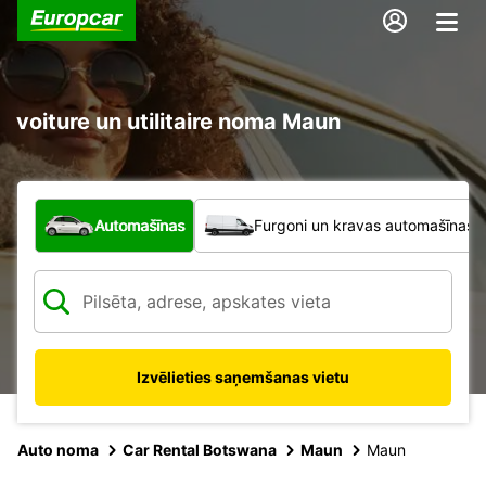
voiture un utilitaire noma Maun
Kāda veida transportlīdzeklis?
Automašīnas
Furgoni un kravas automašīnas
Izvēlieties saņemšanas vietu
Auto noma
Car Rental Botswana
Maun
Maun