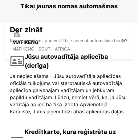
WINDHOEK - NAMIBIA
Tikai jaunas nomas automašīnas
Der zināt
Ko nepieciešams paņemt līdz, saņemot automašīnu birojā?
MAFIKENG
MAFIKENG - SOUTH AFRICA
Jūsu autovadītāja apliecība
(derīga)
Ja nepieciešams - Jūsu autovadītāja apliecības
oficiāls tulkojums vai starptautiskā autovadītāja
apliecība galvenajam vadītājam un jebkuram
papildu vadītājam. Lūdzu, ņemiet vērā, ka, ja Jūsu
vadītāja apliecība tika izdota Apvienotajā
Karalistē, Jums jāņem līdzi abas apliecības daļas.
Kredītkarte, kura reģistrēta uz