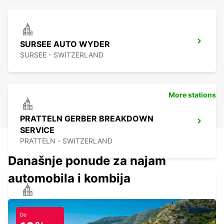
SURSEE AUTO WYDER
SURSEE - SWITZERLAND
More stations
PRATTELN GERBER BREAKDOWN
SERVICE
PRATTELN - SWITZERLAND
Današnje ponude za najam
automobila i kombija
SOLOTHURN ZUCHWIL AUTO WEBER
ZUCHWIL - SWITZERLAND
Do