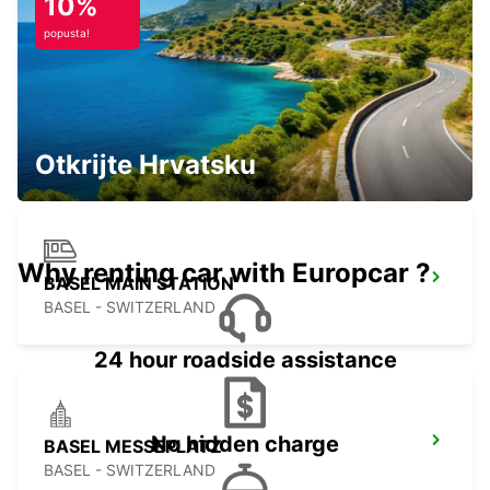
10%
popusta!
BASEL DREISPITZ
BASEL - SWITZERLAND
Otkrijte Hrvatsku
Why renting car with Europcar ?
BASEL MAIN STATION
BASEL - SWITZERLAND
24 hour roadside assistance
No hidden charge
BASEL MESSEPLATZ
BASEL - SWITZERLAND