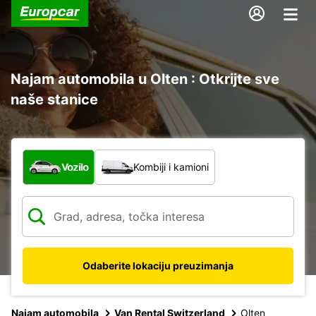
Najam automobila u Olten : Otkrijte sve
naše stanice
Koja vrsta vozila?
Vozilo
Kombiji i kamioni
Odaberite lokaciju preuzimanja
Najam automobila
Van Rental Switzerland
Olten