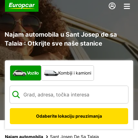
Najam automobila u Sant Josep de sa
Talaia : Otkrijte sve naše stanice
Koja vrsta vozila?
Vozilo
Kombiji i kamioni
Odaberite lokaciju preuzimanja
Najam automobila
Sant Josep De Sa Talaia