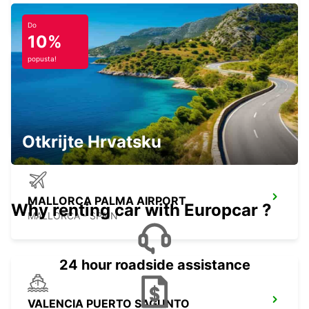
PALMA DE MALLORCA - SPAIN
Do
10%
popusta!
MALLORCA PLAYA DE PALMA
MALLORCA - SPAIN
Otkrijte Hrvatsku
MALLORCA PALMA AIRPORT
Why renting car with Europcar ?
MALLORCA - SPAIN
24 hour roadside assistance
VALENCIA PUERTO SAGUNTO