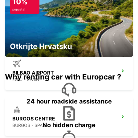
10%
popusta!
SAN SEBASTIAN CITY
SAN SEBASTIAN - SPAIN
Otkrijte Hrvatsku
BILBAO AIRPORT
Why renting car with Europcar ?
LOIU - SPAIN
24 hour roadside assistance
BURGOS CENTRE
No hidden charge
BURGOS - SPAIN