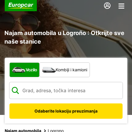
Najam automobila u Logroño : Otkrijte sve
naše stanice
Koja vrsta vozila?
Vozilo
Kombiji i kamioni
Odaberite lokaciju preuzimanja
Najam automobila
Logrono