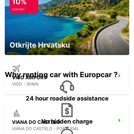
10%
popusta!
OURENSE MAIN STATION
OURENSE - SPAIN
Otkrijte Hrvatsku
Why renting car with Europcar ?
VIGO AIRPORT
VIGO - SPAIN
24 hour roadside assistance
No hidden charge
VIANA DO CASTELO
VIANA DO CASTELO - PORTUGAL