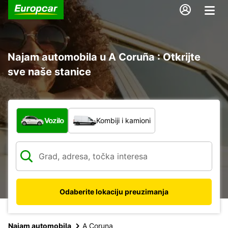
Najam automobila u A Coruña : Otkrijte
sve naše stanice
Koja vrsta vozila?
Vozilo
Kombiji i kamioni
Odaberite lokaciju preuzimanja
Najam automobila
A Coruna