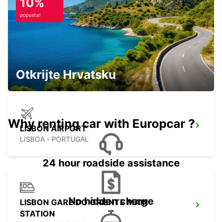
10%
popusta!
LISBON ALAMEDA
LISBOA - PORTUGAL
Otkrijte Hrvatsku
Why renting car with Europcar ?
LISBON AIRPORT
LISBOA - PORTUGAL
24 hour roadside assistance
No hidden charge
LISBON GARE DO ORIENTE MAIN
STATION