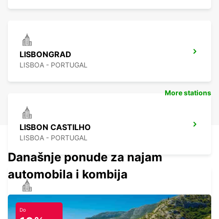
LISBONGRAD
LISBOA - PORTUGAL
More stations
LISBON CASTILHO
LISBOA - PORTUGAL
Današnje ponude za najam
automobila i kombija
LISBON EL CORTE INGLES
LISBOA - PORTUGAL
Do