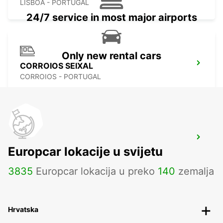
LISBOA - PORTUGAL
24/7 service in most major airports
Only new rental cars
CORROIOS SEIXAL
CORROIOS - PORTUGAL
LISBON PRIOR VELHO SUPERSITE
Europcar lokacije u svijetu
PRIOR VELHO - PORTUGAL
3835
Europcar lokacija u preko
140
zemalja
Hrvatska