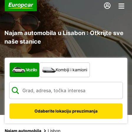
Najam automobila u Lisabon : Otkrijte sve
naše stanice
Koja vrsta vozila?
Vozilo
Kombiji i kamioni
Odaberite lokaciju preuzimanja
Najam automobila
Lisbon