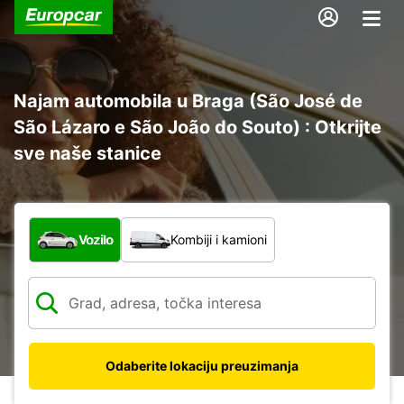
Najam automobila u Braga (São José de
São Lázaro e São João do Souto) : Otkrijte
sve naše stanice
Koja vrsta vozila?
Vozilo
Kombiji i kamioni
Odaberite lokaciju preuzimanja