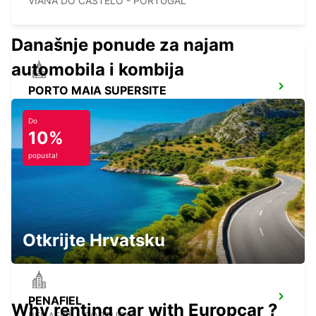
VIANA DO CASTELO - PORTUGAL
Današnje ponude za najam
automobila i kombija
PORTO MAIA SUPERSITE
MAIA - PORTUGAL
Do
10%
popusta!
PORTO AIRPORT
MAIA - PORTUGAL
Otkrijte Hrvatsku
PENAFIEL
Why renting car with Europcar ?
PENAFIEL - PORTUGAL