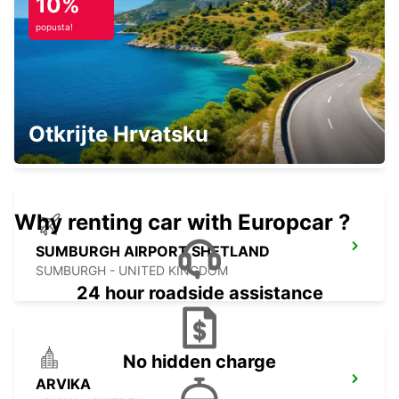
10%
LERWICK - UNITED KINGDOM
popusta!
TINGWALL AIRPORT SHETLAND ISLES
Otkrijte Hrvatsku
SUMBURGH - UNITED KINGDOM
Why renting car with Europcar ?
SUMBURGH AIRPORT SHETLAND
SUMBURGH - UNITED KINGDOM
24 hour roadside assistance
No hidden charge
ARVIKA