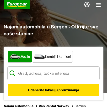
Najam automobila u Bergen : Otkrijte sve
naše stanice
Koja vrsta vozila?
Vozilo
Kombiji i kamioni
Odaberite lokaciju preuzimanja
Najam automobila
Van Rental Norway
Bergen