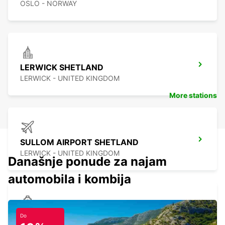
OSLO - NORWAY
LERWICK SHETLAND
LERWICK - UNITED KINGDOM
More stations
SULLOM AIRPORT SHETLAND
LERWICK - UNITED KINGDOM
Današnje ponude za najam
automobila i kombija
LERWICK FERRY SHETLAND
Do