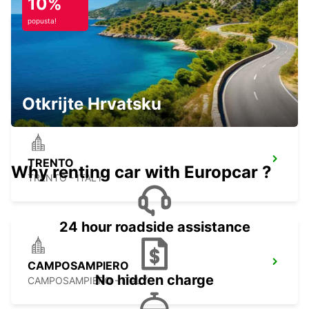
10%
popusta!
PADOVA RAILWAY STATION
PADOVA - ITALY
Otkrijte Hrvatsku
TRENTO
Why renting car with Europcar ?
TRENTO - ITALY
24 hour roadside assistance
CAMPOSAMPIERO
No hidden charge
CAMPOSAMPIERO - ITALY