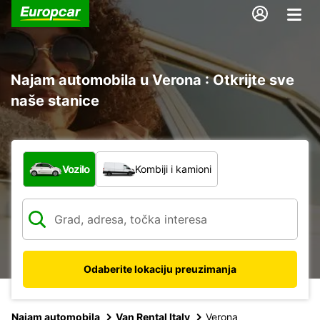
Najam automobila u Verona : Otkrijte sve
naše stanice
Koja vrsta vozila?
Vozilo
Kombiji i kamioni
Odaberite lokaciju preuzimanja
Najam automobila
Van Rental Italy
Verona