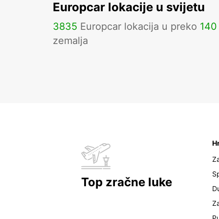
Europcar lokacije u svijetu
3835
Europcar lokacija u preko
140
zemalja
H
Z
Sp
Top zračne luke
D
Z
Pu