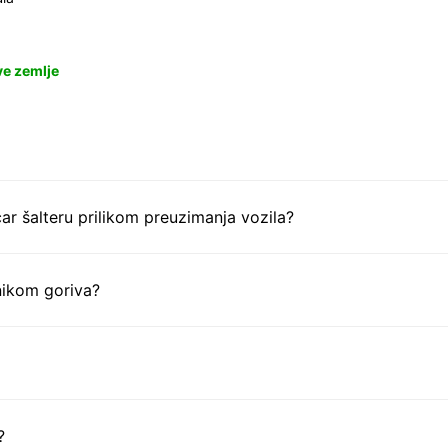
ve zemlje
ar šalteru prilikom preuzimanja vozila?
nikom goriva?
?