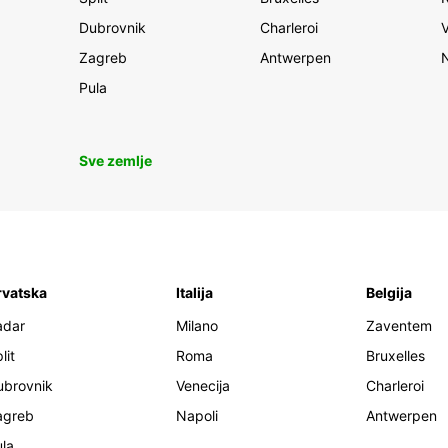
Dubrovnik
Charleroi
Zagreb
Antwerpen
Pula
Sve zemlje
rvatska
Italija
Belgija
adar
Milano
Zaventem
lit
Roma
Bruxelles
ubrovnik
Venecija
Charleroi
agreb
Napoli
Antwerpen
la