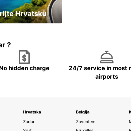
rijte Hrvatsku
vozila u Hrvatskoj
ar ?
No hidden charge
24/7 service in most 
airports
Hrvatska
Belgija
I
Zadar
Zaventem
Split
Bruxelles