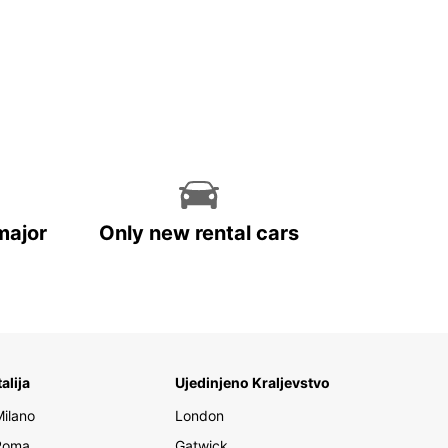
major
Only new rental cars
talija
Ujedinjeno Kraljevstvo
Milano
London
Roma
Gatwick