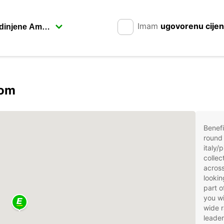
Imam
ugovorenu cije
rom
Benefi
round 
italy/
collec
across
lookin
part o
you wi
wide r
leader