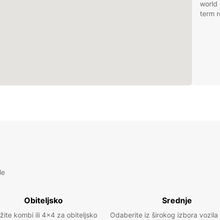
world 
term r
le
Obiteljsko
Srednje
žite kombi ili 4x4 za obiteljsko
Odaberite iz širokog izbora vozila