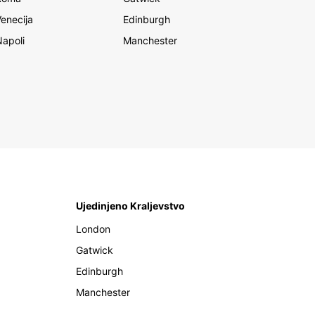
Venecija
Edinburgh
Napoli
Manchester
Ujedinjeno Kraljevstvo
London
Gatwick
Edinburgh
Manchester