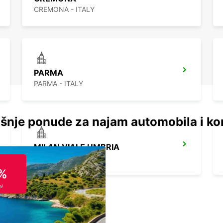
CREMONA - ITALY
PARMA
PARMA - ITALY
šnje ponude za najam automobila i ko
MILAN VIALE UMBRIA
MILANO - ITALY
%
a!