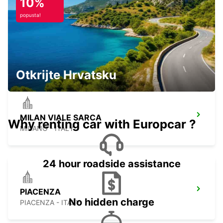
10%
popusta!
PAVIA
PAVIA - ITALY
Otkrijte Hrvatsku
MILAN VIALE SARCA
Why renting car with Europcar ?
MILANO - ITALY
24 hour roadside assistance
PIACENZA
No hidden charge
PIACENZA - ITALY