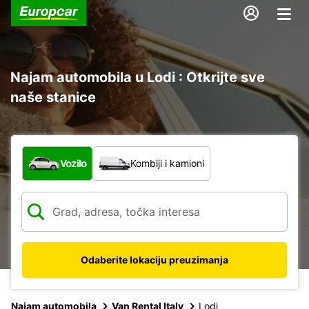
Najam automobila u Lodi : Otkrijte sve
naše stanice
Koja vrsta vozila?
Vozilo
Kombiji i kamioni
Odaberite lokaciju preuzimanja
Najam automobila
Van Rental Italy
Lodi