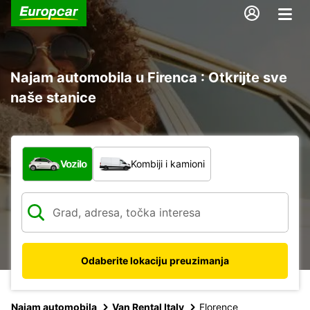
Najam automobila u Firenca : Otkrijte sve
naše stanice
Koja vrsta vozila?
Vozilo
Kombiji i kamioni
Odaberite lokaciju preuzimanja
Najam automobila
Van Rental Italy
Florence