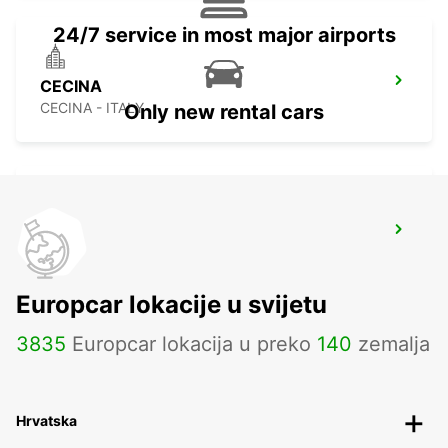
24/7 service in most major airports
CECINA
CECINA - ITALY
Only new rental cars
FORLI AIRPORT
FORLÌ - ITALY
Europcar lokacije u svijetu
3835
Europcar lokacija u preko
140
zemalja
Hrvatska