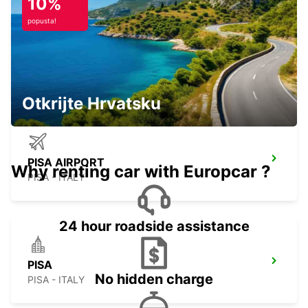
10%
popusta!
LUCCA
LUCCA - ITALY
Otkrijte Hrvatsku
PISA AIRPORT
Why renting car with Europcar ?
PISA - ITALY
24 hour roadside assistance
PISA
No hidden charge
PISA - ITALY