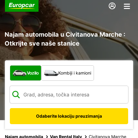
Najam automobila u Civitanova Marche :
Otkrijte sve naše stanice
Koja vrsta vozila?
Vozilo
Kombiji i kamioni
Odaberite lokaciju preuzimanja
Najam automobila
Van Rental Italy
Civitanova Marche