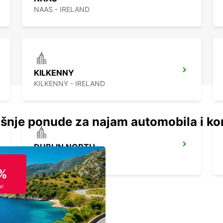
NAAS - IRELAND
KILKENNY
KILKENNY - IRELAND
šnje ponude za najam automobila i ko
DUBLIN NORTH
DUBLIN - IRELAND
%
a!