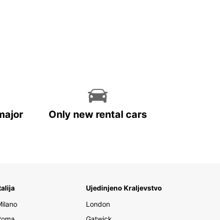
major
Only new rental cars
talija
Ujedinjeno Kraljevstvo
Milano
London
Roma
Gatwick