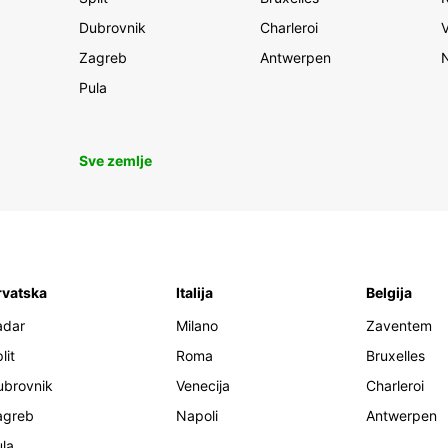
Dubrovnik
Charleroi
Zagreb
Antwerpen
Pula
Sve zemlje
rvatska
Italija
Belgija
adar
Milano
Zaventem
lit
Roma
Bruxelles
ubrovnik
Venecija
Charleroi
agreb
Napoli
Antwerpen
la