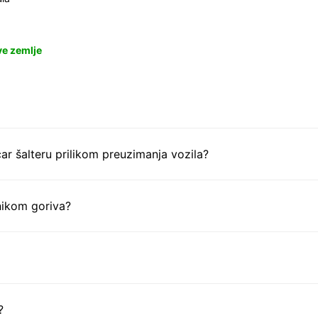
ve zemlje
ar šalteru prilikom preuzimanja vozila?
nikom goriva?
?