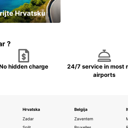
rijte Hrvatsku
vozila u Hrvatskoj
ar ?
No hidden charge
24/7 service in most 
airports
Hrvatska
Belgija
I
Zadar
Zaventem
Split
Bruxelles