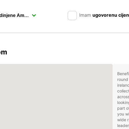
Imam
ugovorenu cije
rom
Benefi
round 
irelan
collec
across
lookin
part o
you wi
wide r
leader