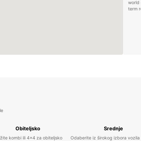
world 
term r
le
Obiteljsko
Srednje
žite kombi ili 4x4 za obiteljsko
Odaberite iz širokog izbora vozila