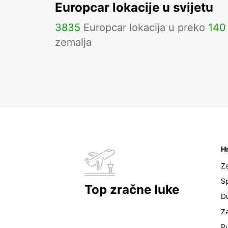
Europcar lokacije u svijetu
3835
Europcar lokacija u preko
140
zemalja
H
Z
Sp
Top zračne luke
D
Z
Pu