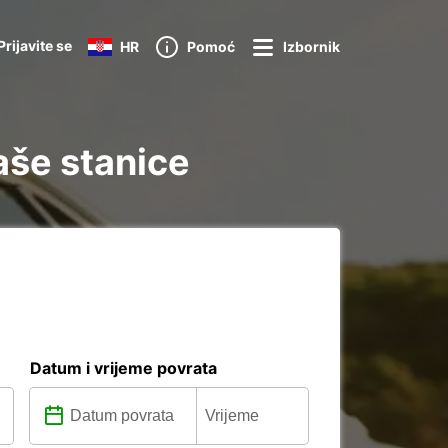
Prijavite se
HR
Pomoć
Izbornik
aše stanice
Datum i vrijeme povrata