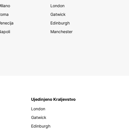
Milano
London
Roma
Gatwick
Venecija
Edinburgh
Napoli
Manchester
Ujedinjeno Kraljevstvo
London
Gatwick
Edinburgh