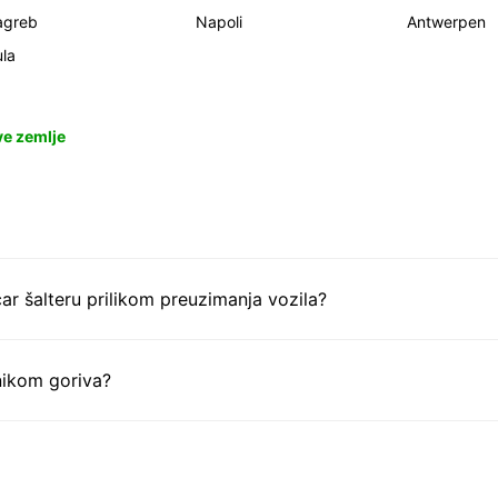
agreb
Napoli
Antwerpen
la
ve zemlje
ar šalteru prilikom preuzimanja vozila?
nikom goriva?