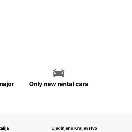
major
Only new rental cars
talija
Ujedinjeno Kraljevstvo