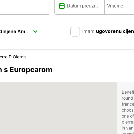
Imam
ugovorenu cije
ierre D Oleron
on s Europcarom
Benefi
round 
france
choosi
one of
pierre
in van
vacati