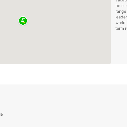
be sur
range 
leader
world 
term r
le