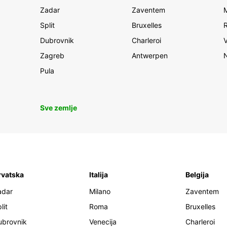
Zadar
Zaventem
Split
Bruxelles
Dubrovnik
Charleroi
Zagreb
Antwerpen
Pula
Sve zemlje
rvatska
Italija
Belgija
adar
Milano
Zaventem
lit
Roma
Bruxelles
ubrovnik
Venecija
Charleroi