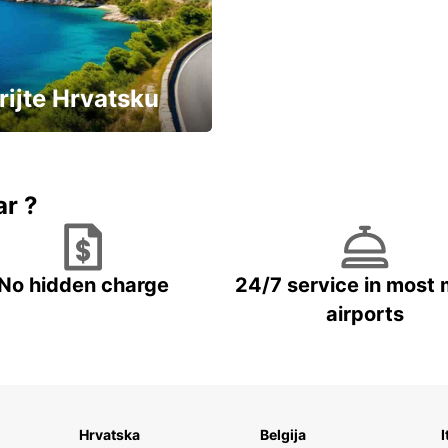
rijte Hrvatsku
vozila u Hrvatskoj
ar ?
No hidden charge
24/7 service in most 
airports
Hrvatska
Belgija
I