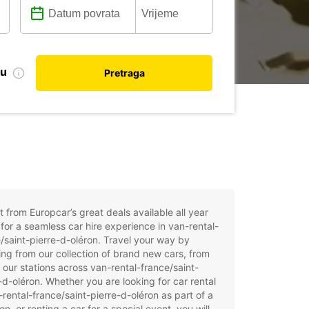
nu
Pretraga
t from Europcar’s great deals available all year
for a seamless car hire experience in van-rental-
/saint-pierre-d-oléron. Travel your way by
ng from our collection of brand new cars, from
 our stations across van-rental-france/saint-
-d-oléron. Whether you are looking for car rental
-rental-france/saint-pierre-d-oléron as part of a
on, or renting a car for a special event, you will