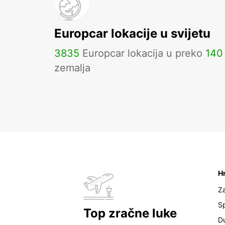
Europcar lokacije u svijetu
3835
Europcar lokacija u preko
140
zemalja
H
Z
Sp
Top zračne luke
D