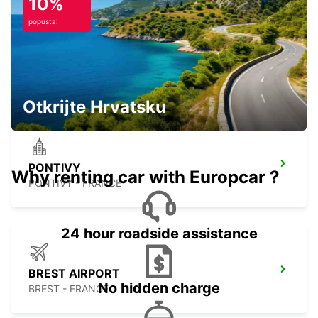
10%
popusta!
SAINT-BRIEUC
SAINT BRIEUC - FRANCE
Otkrijte Hrvatsku
PONTIVY
Why renting car with Europcar ?
PONTIVY - FRANCE
24 hour roadside assistance
BREST AIRPORT
No hidden charge
BREST - FRANCE