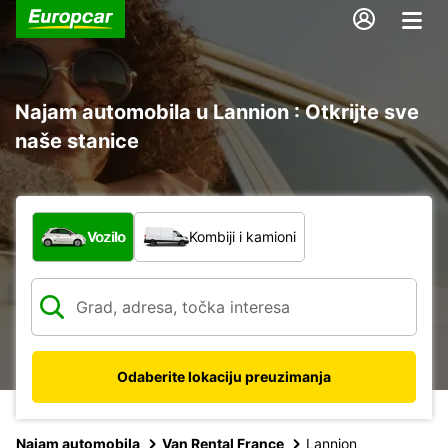
Najam automobila u Lannion : Otkrijte sve
naše stanice
Koja vrsta vozila?
Vozilo
Kombiji i kamioni
Odaberite lokaciju preuzimanja
Najam automobila
Van Rental France
Lannion