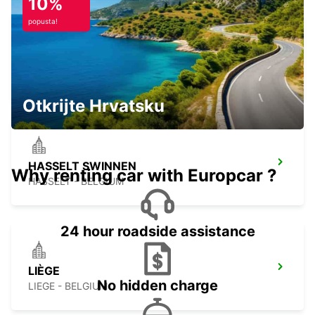
10%
popusta!
CHARLEROI CENTER
JUMET - BELGIUM
Otkrijte Hrvatsku
HASSELT SWINNEN
Why renting car with Europcar ?
HASSELT - BELGIUM
24 hour roadside assistance
LIÈGE
No hidden charge
LIEGE - BELGIUM