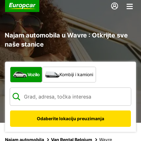
Najam automobila u Wavre : Otkrijte sve
naše stanice
Koja vrsta vozila?
Vozilo
Kombiji i kamioni
Odaberite lokaciju preuzimanja
Najam automobila
Van Rental Belgium
Wavre