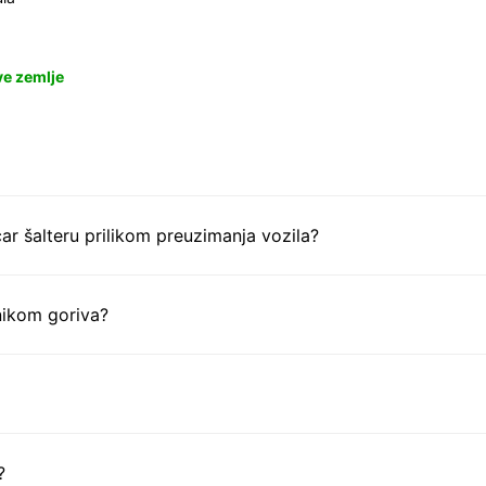
ve zemlje
ar šalteru prilikom preuzimanja vozila?
nikom goriva?
?