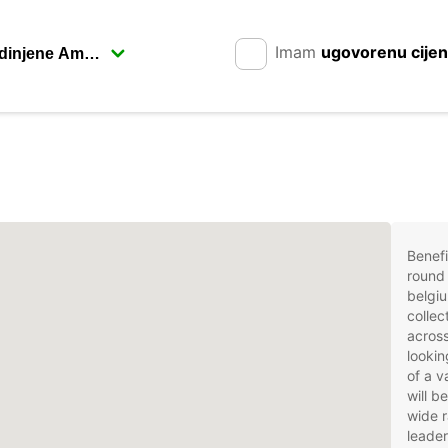
Imam
ugovorenu cije
Benefi
round 
belgiu
collec
across
lookin
of a v
will b
wide r
leader