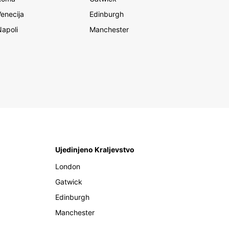
Venecija
Edinburgh
Napoli
Manchester
Ujedinjeno Kraljevstvo
London
Gatwick
Edinburgh
Manchester