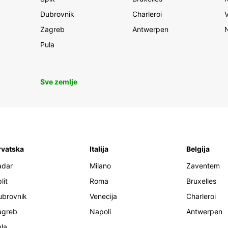
Dubrovnik
Charleroi
Zagreb
Antwerpen
Pula
Sve zemlje
rvatska
Italija
Belgija
adar
Milano
Zaventem
lit
Roma
Bruxelles
ubrovnik
Venecija
Charleroi
agreb
Napoli
Antwerpen
la