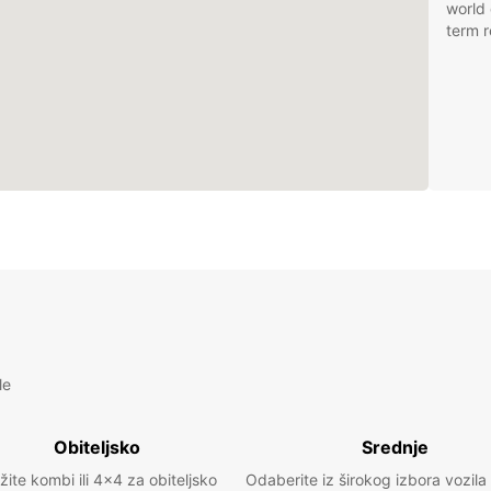
world 
term r
le
Obiteljsko
Srednje
žite kombi ili 4x4 za obiteljsko
Odaberite iz širokog izbora vozila