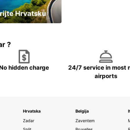
rijte Hrvatsku
vozila u Hrvatskoj
ar ?
No hidden charge
24/7 service in most 
airports
Hrvatska
Belgija
I
Zadar
Zaventem
Split
Bruxelles