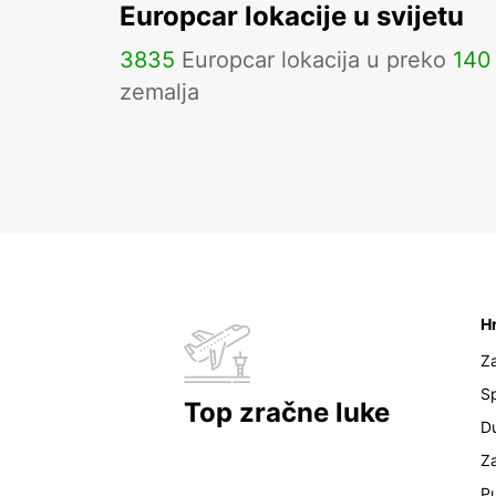
Europcar lokacije u svijetu
3835
Europcar lokacija u preko
140
zemalja
H
Z
Sp
Top zračne luke
D
Z
Pu