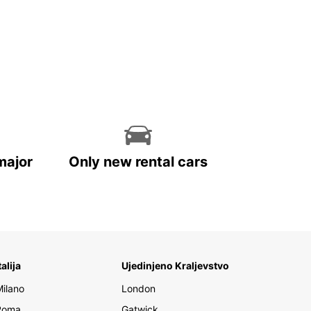
major
Only new rental cars
talija
Ujedinjeno Kraljevstvo
Milano
London
Roma
Gatwick