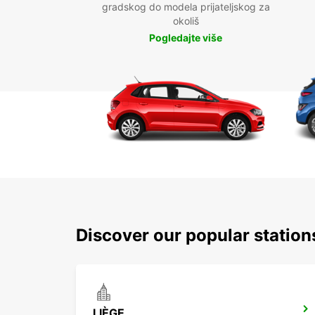
gradskog do modela prijateljskog za
okoliš
Pogledajte više
Discover our popular station
LIÈGE