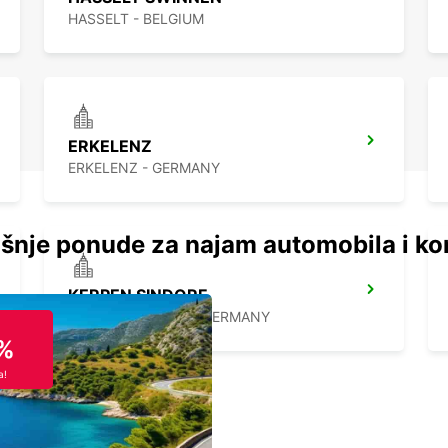
HASSELT - BELGIUM
ERKELENZ
ERKELENZ - GERMANY
šnje ponude za najam automobila i ko
KERPEN SINDORF
KERPEN SINDORF - GERMANY
%
a!