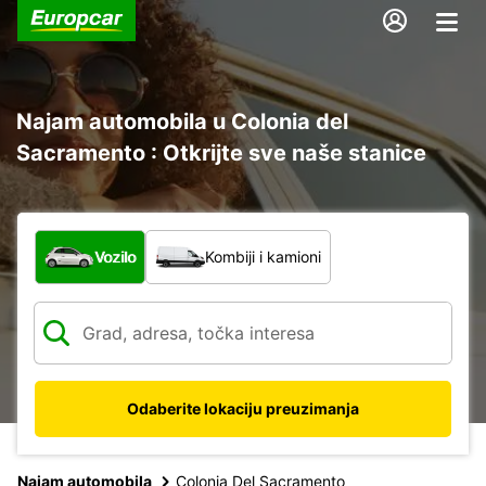
Najam automobila u Colonia del
Sacramento : Otkrijte sve naše stanice
Koja vrsta vozila?
Vozilo
Kombiji i kamioni
Odaberite lokaciju preuzimanja
Najam automobila
Colonia Del Sacramento