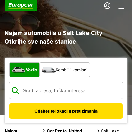
Najam automobila u Salt Lake City :
Otkrijte sve naše stanice
Koja vrsta vozila?
Vozilo
Kombiji i kamioni
Odaberite lokaciju preuzimanja
Najam
Car Rental United
Salt Lake