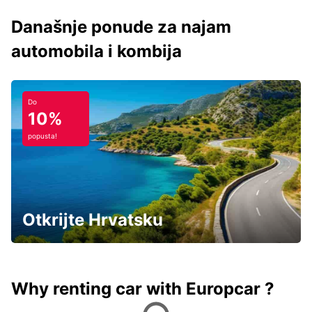
Današnje ponude za najam
automobila i kombija
Do
10%
popusta!
Otkrijte Hrvatsku
Why renting car with Europcar ?