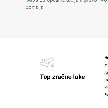
3835
Europcar lokacija u preko
140
zemalja
H
Z
Sp
Top zračne luke
D
Z
Pu