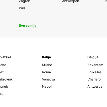
Zagreb
Antwerpen
Pula
Sve zemlje
rvatska
Italija
Belgija
adar
Milano
Zaventem
lit
Roma
Bruxelles
ubrovnik
Venecija
Charleroi
agreb
Napoli
Antwerpen
la