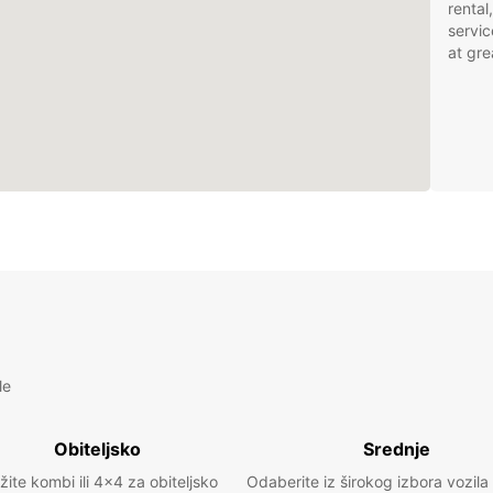
rental
servic
at gre
le
Obiteljsko
Srednje
žite kombi ili 4x4 za obiteljsko
Odaberite iz širokog izbora vozila