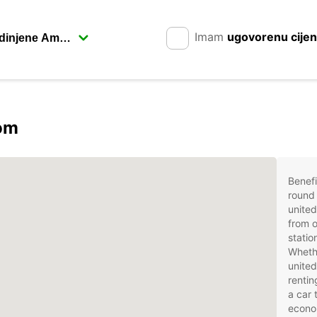
Imam
ugovorenu cije
rom
Benefi
round 
unite
from o
statio
Whethe
united
rentin
a car 
econom