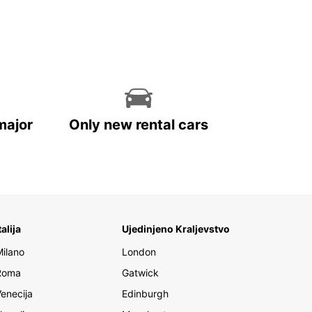
major
Only new rental cars
talija
Ujedinjeno Kraljevstvo
Milano
London
Roma
Gatwick
Venecija
Edinburgh