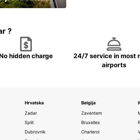
vozila u Hrvatskoj
ar ?
No hidden charge
24/7 service in most 
airports
Hrvatska
Belgija
I
Zadar
Zaventem
Split
Bruxelles
Dubrovnik
Charleroi