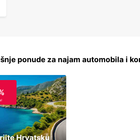
šnje ponude za najam automobila i ko
%
a!
rijte Hrvatsku