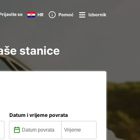
Prijavite se
HR
Pomoć
Izbornik
aše stanice
Datum i vrijeme povrata