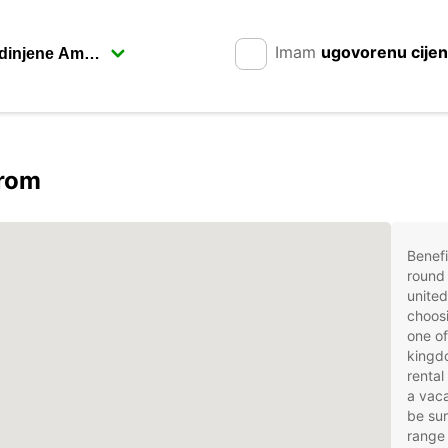
Imam
ugovorenu cije
arom
Benefi
round 
unite
choosi
one of
kingdo
rental
a vaca
be sur
range 