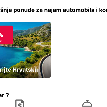
šnje ponude za najam automobila i ko
%
a!
rijte Hrvatsku
vozila u Hrvatskoj
ar ?