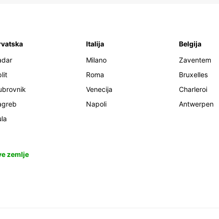
rvatska
Italija
Belgija
adar
Milano
Zaventem
lit
Roma
Bruxelles
ubrovnik
Venecija
Charleroi
agreb
Napoli
Antwerpen
la
ve zemlje