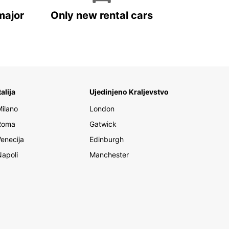
major
Only new rental cars
talija
Ujedinjeno Kraljevstvo
Milano
London
Roma
Gatwick
Venecija
Edinburgh
Napoli
Manchester