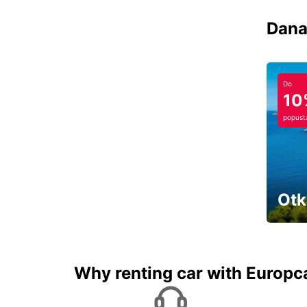
Dana
Do
10
popust
Otk
Najam 
Why renting car with Europc