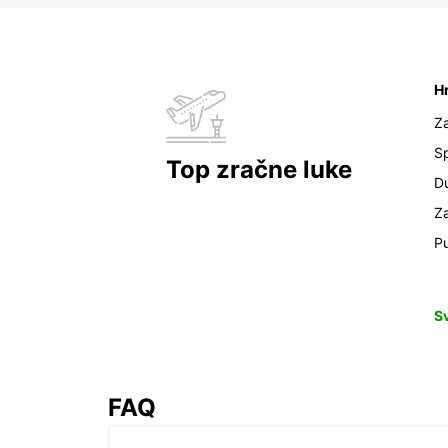
H
Z
Sp
Top zračne luke
D
Z
Pu
S
FAQ