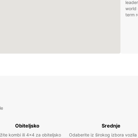
leader
world 
term r
le
Obiteljsko
Srednje
žite kombi ili 4x4 za obiteljsko
Odaberite iz širokog izbora vozila