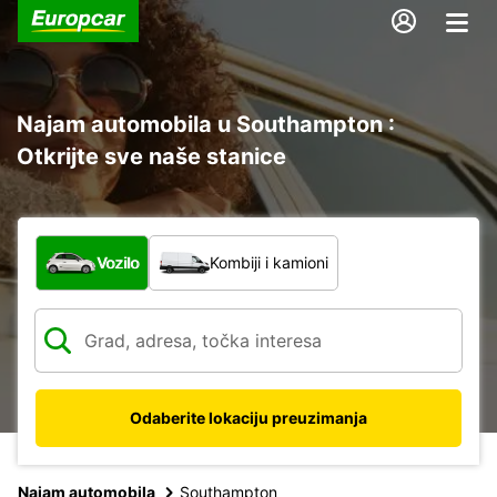
Najam automobila u Southampton :
Otkrijte sve naše stanice
Koja vrsta vozila?
Vozilo
Kombiji i kamioni
Odaberite lokaciju preuzimanja
Najam automobila
Southampton