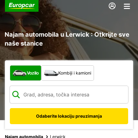
Najam automobila u Lerwick : Otkrijte sve
naše stanice
Koja vrsta vozila?
Vozilo
Kombiji i kamioni
Odaberite lokaciju preuzimanja
Najam automobila
Lerwick