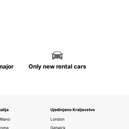
major
Only new rental cars
talija
Ujedinjeno Kraljevstvo
Milano
London
Roma
Gatwick