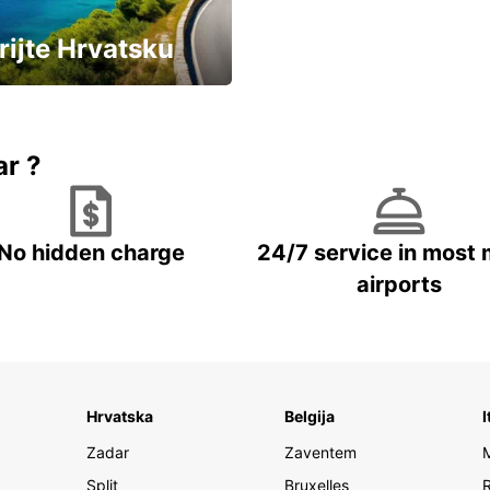
rijte Hrvatsku
vozila u Hrvatskoj
ar ?
No hidden charge
24/7 service in most 
airports
Hrvatska
Belgija
I
Zadar
Zaventem
Split
Bruxelles