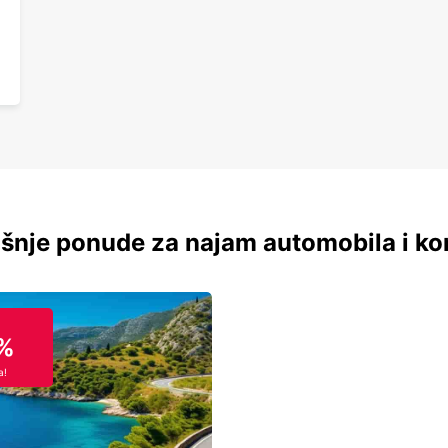
šnje ponude za najam automobila i ko
%
a!