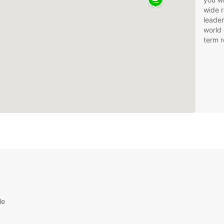
wide r
leader
world 
term r
le