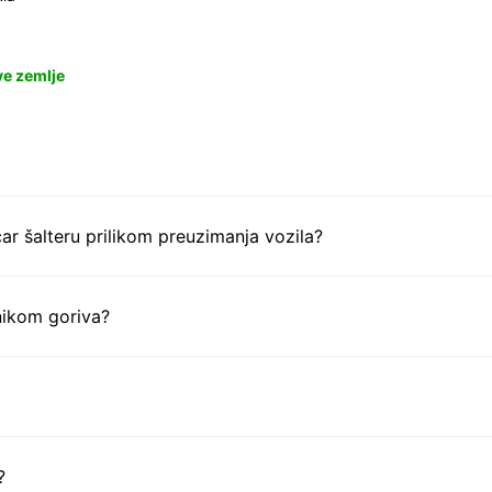
ve zemlje
ar šalteru prilikom preuzimanja vozila?
nikom goriva?
?