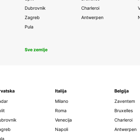
Dubrovnik
Charleroi
Zagreb
Antwerpen
Pula
Sve zemlje
rvatska
Italija
Belgija
adar
Milano
Zaventem
lit
Roma
Bruxelles
ubrovnik
Venecija
Charleroi
agreb
Napoli
Antwerpen
la