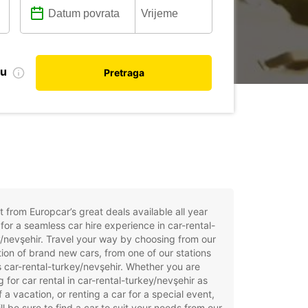
nu
Pretraga
t from Europcar’s great deals available all year
for a seamless car hire experience in car-rental-
/nevşehir. Travel your way by choosing from our
tion of brand new cars, from one of our stations
 car-rental-turkey/nevşehir. Whether you are
g for car rental in car-rental-turkey/nevşehir as
f a vacation, or renting a car for a special event,
ll be sure to find a car to suit your needs from our