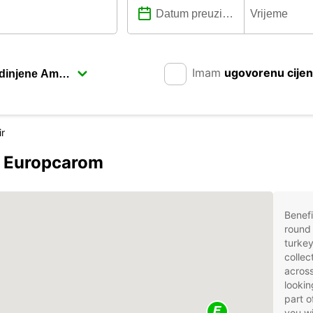
Imam
ugovorenu cije
r
 s Europcarom
Benefi
round 
turkey
collec
across
lookin
part o
you wi