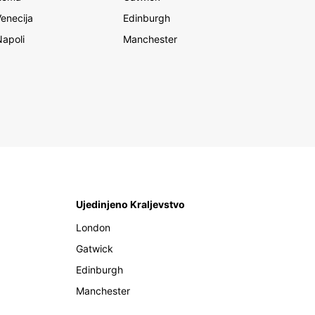
Venecija
Edinburgh
Napoli
Manchester
Ujedinjeno Kraljevstvo
London
Gatwick
Edinburgh
Manchester