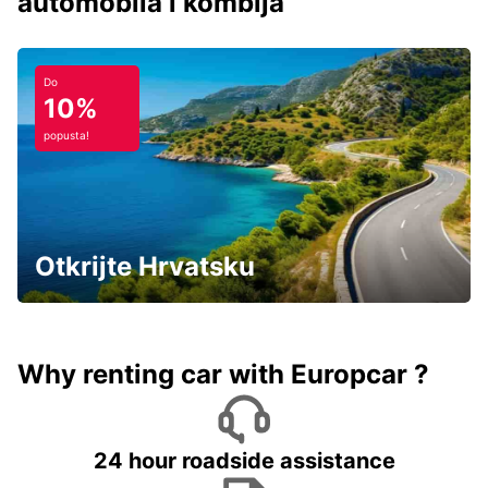
automobila i kombija
Do
10%
popusta!
Otkrijte Hrvatsku
Why renting car with Europcar ?
24 hour roadside assistance