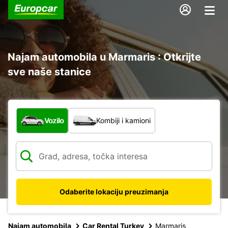
Najam automobila u Marmaris : Otkrijte
sve naše stanice
Koja vrsta vozila?
Vozilo
Kombiji i kamioni
Odaberite lokaciju preuzimanja
Najam automobila
Car Rental Turkey
Marmaris