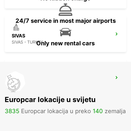
24/7 service in most major airports
SIVAS
SIVAS - TURKEY
Only new rental cars
SIVAS YHT RAILWAY STATION
SIVAS - TURKEY
Europcar lokacije u svijetu
3835
Europcar lokacija u preko
140
zemalja