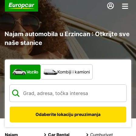
Najam automobila u Erzincan : Otkrijte sve
naše stanice
Koja vrsta vozila?
Vozilo
Kombiji i kamioni
Odaberite lokaciju preuzimanja
Najam
Car Rental
Cumhuriyet