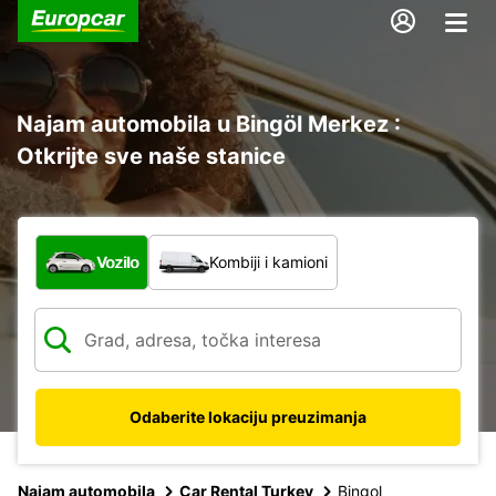
Najam automobila u Bingöl Merkez :
Otkrijte sve naše stanice
Koja vrsta vozila?
Vozilo
Kombiji i kamioni
Odaberite lokaciju preuzimanja
Najam automobila
Car Rental Turkey
Bingol