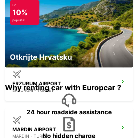
Do
10%
popusta!
ERZINCAN CITY
ERZINCAN - TURKEY
Otkrijte Hrvatsku
ERZURUM AIRPORT
Why renting car with Europcar ?
ERZURUM - TURKEY
24 hour roadside assistance
MARDIN AIRPORT
No hidden charge
MARDIN - TURKEY