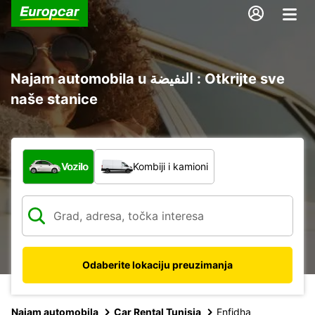
Najam automobila u النفيضة : Otkrijte sve
naše stanice
Koja vrsta vozila?
Vozilo
Kombiji i kamioni
Odaberite lokaciju preuzimanja
Najam automobila
Car Rental Tunisia
Enfidha