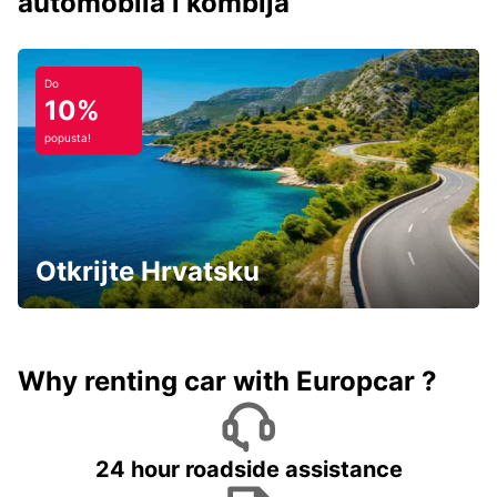
automobila i kombija
Do
10%
popusta!
Otkrijte Hrvatsku
Why renting car with Europcar ?
24 hour roadside assistance