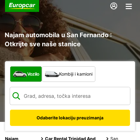
Najam automobila u San Fernando :
Otkrijte sve naše stanice
Koja vrsta vozila?
Vozilo
Kombiji i kamioni
Odaberite lokaciju preuzimanja
Najam
Car Rental Trinidad And
San