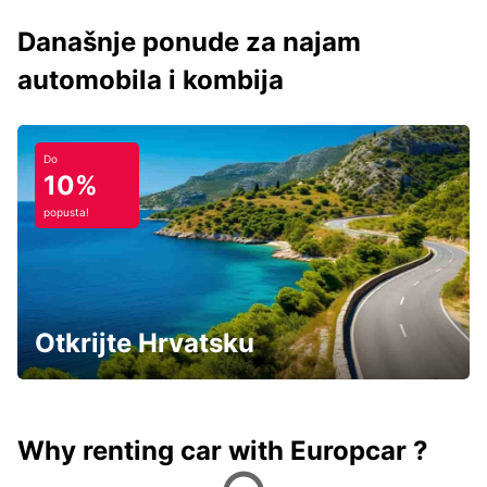
Današnje ponude za najam
automobila i kombija
Do
10%
popusta!
Otkrijte Hrvatsku
Why renting car with Europcar ?